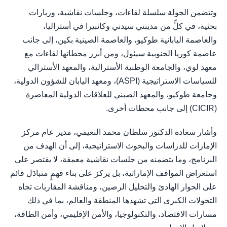
وتتضمن الجولة سلسلة لقاءات، وجلسات نقاشية، وزيارات
بحثية، في كلٍّ من مدينتي سيدني وكانبيرا في أستراليا،
والعاصمة اليابانية طوكيو، والعاصمة الصينية بكين، إلى جانب
عاصمة كوريا الجنوبية سيئول، ومن أبرز محطاتها لقاءات مع
معهد لوي، والجامعة الوطنية الأسترالية، والمعهد الأسترالي
للسياسات الاستراتيجية (ASPI)، ومعهد اليابان للشؤون الدولية،
وجامعة طوكيو، والمعهد الصيني للعلاقات الدولية المعاصرة
(CICIR) إلى جانب محطات أخرى.
وأشار سعادة الدكتور سلطان محمد النعيمي، مدير عام مركز
الإمارات للدراسات والبحوث الاستراتيجية، إلى أن الهدف من
البرنامج، وما يتضمنه من جلسات نقاشية معمقة، لا يقتصر على
استعراض المواقف الإماراتية، بل يركز على بناء فهمٍ متبادَل قائم
على الحوار الهادئ والتحليل الرصين، ومناقشة المقاربات تجاه
التحولات الكبرى التي تشهدها المنطقة والعالم، بما في ذلك
مسارات الاقتصاد، والتكنولوجيا، والأمن الإقليمي، وأمن الطاقة،