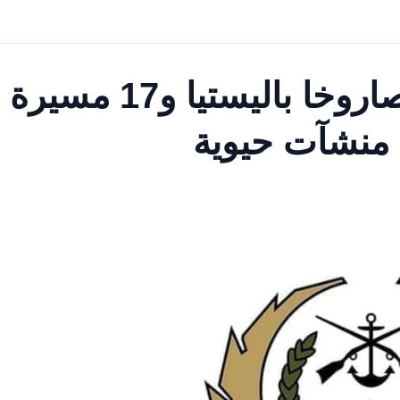
الكويت تعلن اعتراض 13 صاروخا باليستيا و17 مسيرة
 منشآت حيوية