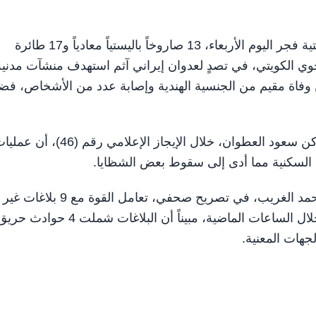
الكويت في 3 يونيو / وام / اعترضت القوات المسلحة الكويتية فجر اليوم الأربعاء، 13 صاروخاً باليستياً معادياً و17 طائرة
وي الكويتي، في تصدٍ لعدوان إيراني آثم استهدف منشآت مدنية
وفاة مقيم من الجنسية الهندية وإصابة عدد من الأشخاص، فضلا
وأوضح المتحدث الرسمي لوزارة الدفاع الكويتية العقيد الركن سعود العطوان، خلال الإيجاز الإعلامي رقم (46)،
السكنية مما أدى إلى سقوط بعض الشظايا.
وأعلن المتحدث الرسمي باسم قوة الإطفاء العام العميد محمد الغريب، في تصريح صحفي، تعامل القوة مع 9 بلاغات غير
اعتيادية بسقوط شظايا نتيجة عمليات الاعتراض الدفاعي خلال الساعات الماضية، مبيناً أن البلاغات شملت 4 ح