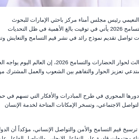
له بلحيف النعيمي رئيس مجلس أمناء مركز باحثي الإمارات للبحوث
والدراسات، أن المؤتمر الدولي الثالث لحوار الحضارات والتسامح 2026 يأتي في توقيت بالغ الأهمية في ظل التحديات
ارات تواصل تقديم نموذج رائد في نشر قيم التسامح والتعايش وت
وقال معاليه، في تصريح له على هامش المؤتمر الدولي الثالث لحوار الحضارات والتسامح 2026، إن العالم اليو
يستدعي تعزيز الحوار والتفاهم بين الشعوب والعمل المشترك م
ورها المحوري في طرح المبادرات والأفكار التي تسهم في حما
 التواصل الاجتماعي، وتسخر الإمكانات المتاحة لخدمة الإنسان
ترسيخ قيم التسامح والأمن والتواصل الإنساني، مؤكداً أن الدول
اء مجتمعات قادرة على التفاعل الإيجابي والتواصل الفاعل عل