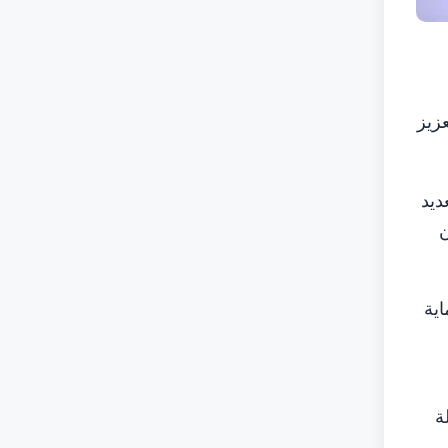
عزيز
م يواجه العديد
ن
ية
ة
ى