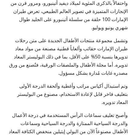
واحتفالاً بالذكرى المئوية لميلاد ديفيد أتينبورو، ومرور قرن من
الإنجازات المتميزة في تصوير العالم الطبيعي، تعرض طيران
الإمارات 100 حلقة من سلسلة أتينبورو على الجليد طوال
شهري يونيو ويوليو.
وتشمل مجموعة منتجات الأطفال الجديدة على متن رحلات
طيران الإمارات حقائب وألعاباً قطنية مصنعة من مواد معاد
تدويرها بنسبة 50% على الأقل، بما في ذلك البوليستر المعاد
تدويره. أما مجلة الأطفال والملصقات الورقية، فتُصنع من ورق
مصدره غابات مُدارة بشكل مسؤول.
وتم استبدال أكياس مراتب وأغطية وألحفة الدرجة الأولى
بتغليف فاخر قابل لإعادة الاستخدام، مصنوع من البوليستر
المعاد تدويره.
وأصبح تغليف سماعات الرأس المستخدمة في درجة الأعمال
والدرجة السياحية الممتازة والدرجة السياحية وسماعات
الأطفال مصنوعاً الآن من البولي إيثيلين منخفض الكثافة المعاد