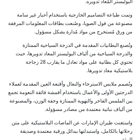
البوليستر المُعاد تدويره.
وتمت طباعة التصاميم الخارجية باستخدام أحبار غير سامة
مصنوعة من فول الصويا، وصُنعت بطاقات المعلومات المرفقة
من ورق مُستخرج من مواد مُدارة بشكل مسؤول.
وتُصنع البطانيات المقدمة في الدرجة السياحية الممتازة
والدرجة السياحية من ألياف البوليستر المعاد تدويرها، حيث
تحتوي كل بطانية على مواد تعادل ما يقارب 28 زجاجة
بلاستيكية معاد تدويرها.
وتُصمم ملابس الاسترخاء والنعال وأقنعة العين المقدمة لعملاء
الدرجتين الأولى والأعمال باستخدام أقمشة فائقة النعومة تجمع
بين الملمس الفاخر والتهوية الممتازة وخفة الوزن، والمصنوعة
من ألياف نباتية معتمدة من مصادر مسؤولة.
واستغنت طيران الإمارات عن الماصات البلاستيكية على متن
رحلاتها بالكامل، واستبدلتها ببدائل ورقية معتمدة وصديقة
للبيئة.