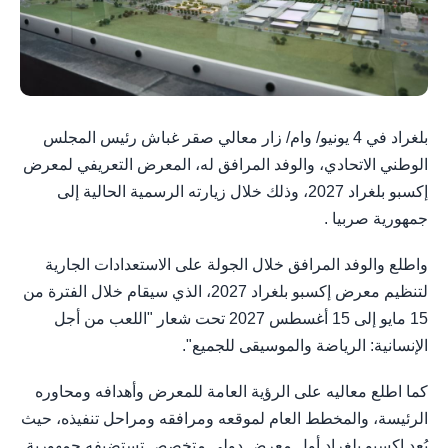
بلغراد في 4 يونيو/ وام/ زار معالي صقر غباش رئيس المجلس
الوطني الاتحادي، والوفد المرافق له، المعرض التعريفي لمعرض
إكسبو بلغراد 2027، وذلك خلال زيارته الرسمية الحالية إلى
جمهورية صربيا .
واطلع والوفد المرافق خلال الجولة على الاستعدادات الجارية
لتنظيم معرض إكسبو بلغراد 2027، الذي سيقام خلال الفترة من
15 مايو إلى 15 أغسطس 2027 تحت شعار "اللعب من أجل
الإنسانية: الرياضة والموسيقى للجميع".
كما اطلع معاليه على الرؤية العامة للمعرض وأهدافه ومحاوره
الرئيسة، والمخطط العام لموقعه ومرافقه ومراحل تنفيذه، حيث
يُعد إكسبو بلغراد أول معرض دولي متخصص تستضيفه جمهورية