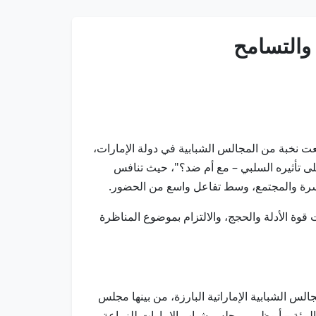
والتسامح
ؤتمر الدولي الثالث لحوار الحضارات والتسامح 2026 مناظرة شبابية، جمعت نخبة من المجالس الشبابية في دولة الإمارات،
على تأثيره السلبي – مع أم ضد؟"، حيث تنافس
أسرة والمجتمع، وسط تفاعل واسع من الحضور.
وة الأدلة والحجج، والالتزام بموضوع المناظرة
 الشبابية الإماراتية البارزة، من بينها مجلس
بيئة – أبوظبي، مجلس شباب الإمارات للزراعة