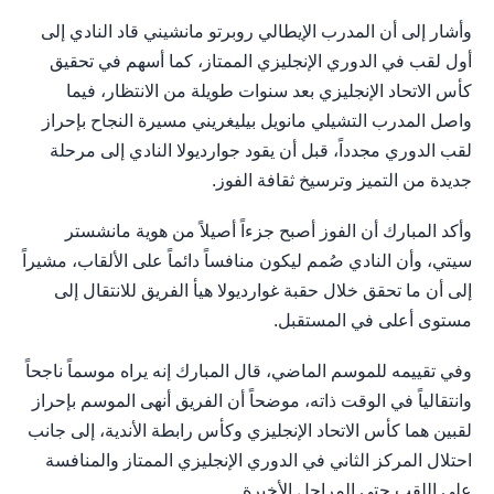
وأشار إلى أن المدرب الإيطالي روبرتو مانشيني قاد النادي إلى
أول لقب في الدوري الإنجليزي الممتاز، كما أسهم في تحقيق
كأس الاتحاد الإنجليزي بعد سنوات طويلة من الانتظار، فيما
واصل المدرب التشيلي مانويل بيليغريني مسيرة النجاح بإحراز
لقب الدوري مجدداً، قبل أن يقود جوارديولا النادي إلى مرحلة
جديدة من التميز وترسيخ ثقافة الفوز.
وأكد المبارك أن الفوز أصبح جزءاً أصيلاً من هوية مانشستر
سيتي، وأن النادي صُمم ليكون منافساً دائماً على الألقاب، مشيراً
إلى أن ما تحقق خلال حقبة غوارديولا هيأ الفريق للانتقال إلى
مستوى أعلى في المستقبل.
وفي تقييمه للموسم الماضي، قال المبارك إنه يراه موسماً ناجحاً
وانتقالياً في الوقت ذاته، موضحاً أن الفريق أنهى الموسم بإحراز
لقبين هما كأس الاتحاد الإنجليزي وكأس رابطة الأندية، إلى جانب
احتلال المركز الثاني في الدوري الإنجليزي الممتاز والمنافسة
على اللقب حتى المراحل الأخيرة.