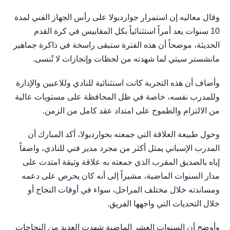
وقال معاليه إن استمرار جوارديولا على رأس الجهاز الفني لمدة
10 سنوات يعد أمراً استثنائياً بكل المقاييس في كرة القدم
الحديثة، موضحاً أن هذه الفترة ستبقى راسخة في ذاكرة جماهير
مانشستر سيتي لما شهدته من لحظات وإنجازات لا تُنسى.
وأضاف أن هذه التجربة كانت استثنائية للنادي وللاعبين والإدارة
وللمدرب نفسه، خاصة في ظل المحافظة على مستويات عالية
من الالتزام والطموح على امتداد عقد كامل من الزمن.
وحول طبيعة العلاقة التي جمعته بجوارديولا، أكد المبارك أن
المدرب الإسباني يمثل أكثر من مجرد مدير فني للنادي، واصفاً
إياه بالصديق المقرب الذي جمعته به علاقة وثيقة امتدت على
مدار السنوات الماضية، مشيراً إلى أنه كان يحرص على دعمه
ومساندته خلال مختلف المراحل، سواء في أوقات النجاح أو
خلال التحديات التي واجهها الفريق.
وأوضح أن السنوات العشر الماضية شهدت العديد من النجاحات