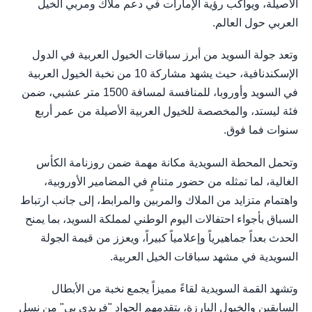
الأصيلة، ويواكب رؤية الإمارات في دعم ملاك ومربي الخيل
العربي حول العالم.
وتعد جولة السويد من أبرز سباقات الخيول العربية في الدول
الإسكندنافية، حيث يشهد مشاركة 10 من نخبة الخيول العربية
في السويد وأوروبا، للمنافسة لمسافة 1500 متر عشبي، ضمن
فئة ليستد، والمخصصة للخيول العربية الأصيلة من عمر أربع
سنوات فما فوق.
وتحمل المحطة السويدية مكانة مهمة ضمن روزنامة الكأس
الغالية، لما تمثله من حضور متنامٍ في المضامير الأوروبية،
واهتمام متزايد من الملاك والمربين والمرابط، إلى جانب ارتباط
السباق بأجواء احتفالات اليوم الوطني لمملكة السويد، بما يمنح
الحدث بعداً جماهيرياً وإعلامياً كبيراً، ويعزز من قيمة الجولة
السويدية في مشهد سباقات الخيل العربية.
وتشهد القمة السويدية لقاءً مميزاً يجمع نخبة من الأبطال
السابقين والخيول البارزة، يتقدمهم الجواد "فريدي بي" من نسل