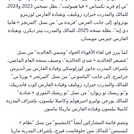
"تي إم فريد تكساس × فيا هيبوليت"، بطل نسختي 2023 و2024،
للمالك والمدرب جيرارد زوتليف، وبقيادة الفارس لورينزو
بوتزولو، إلى جانب الفرس "فريدة بي" من نسل "المرتجز × هانيا
دي إيه"، بطلة نسخة 2025، للمالك والمدرب بيتر ديكرز، وبقيادة
الفارس جيرمي مويسان.
كما يبرز في لقاء الأقوياء الجواد "وسمي الخالدية" من نسل
"غضنفر الخالدية × شذى الخالدية"، وصيف نسخة العام الماضي،
بإشراف المدرب جانوز كوزلوسكي وقيادة الفارس بير-أنديرس
جرابيرج، إلى جانب "الباسو تي" من نسل "المرتجز × بورتا تي"
للمالك والمدرب جيرارد زوتليف وقيادة الفارس كوب فاندربيك،
و"نو ريسك نو ريوارد" من نسل "نو ريسك الموري × شادية"
للمالك يورجن بولبرو اجيرهولم وكاميلا نيلسون، بإشراف المدربة
كاميلا نيلسون وقيادة الفارس ماريكا ماسور.
وتضم قائمة المشاركين أيضاً "كابتشينو" من نسل "نظام ×
كيسينس" للمالك مين جلوفاست فيرج، بإشراف المدربة ماريا