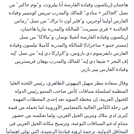
هاجمان-إريكسون وقيادة الفارسة آنا بيلروث، و"توم جاكبر" من
نسل "الجاكبر × منادي" للمالك والمدرب تيريس كومبيير وقيادة
الفارس أولينا أوجرين، و"فاير أون ذا تراك" من نسل "رماس
الخالدية × فري سبيريت" للمالكة والمدربة ماريا هاجمان-
إريكسون وقيادة الفارسة أنجيلا تونمار، و"مالاكا" من نسل
(مستر جينو × ساجرادا) للمالكة والمدربة كاميلا نيلسون وقيادة
الفارس دايفرسوم دي باروس، و"الزاركا دي إيه" من نسل "إيه
إف البحر × شيفا دي إيه" للمالك والمدرب يوهان فريستربين
وقيادة الفارس بيير بازير.
وقال سعادة مطر سهيل اليبهوني الظاهري، رئيس اللجنة العليا
المنظمة لسلسلة سباقات كأس صاحب السمو رئيس الدولة
للخيول العربية، إن محطة السويد تعد إحدى المحطات المهمة
في رحلة الكأس الغالية بالمضامير الأوروبية لما تحمله من قيمة
كبرى لدى ملاك ومربي الخيل العربي، ولما تعكسه من حضور
متنامٍ لدعم السباقات النوعية، وترسيخ مكانة الخيل العربي في
المحافل الدولية، ترجمة لرؤية قيادتنا الرشيدة، التي تولي اهتماماً