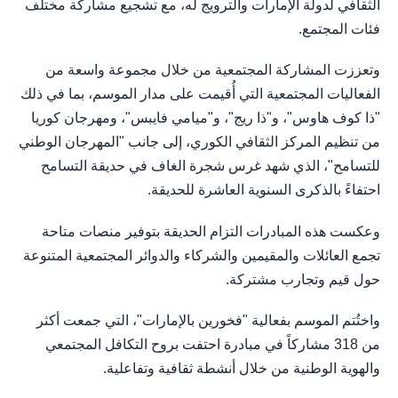
الثقافي لدولة الإمارات والترويج له، مع تشجيع مشاركة مختلف
فئات المجتمع.
وتعززت المشاركة المجتمعية من خلال مجموعة واسعة من
الفعاليات المجتمعية التي أُقيمت على مدار الموسم، بما في ذلك
"ذا كوف هاوس"، و"ذا ريج"، و"ميامي فايبس"، ومهرجان كوريا
من تنظيم المركز الثقافي الكوري، إلى جانب "المهرجان الوطني
للتسامح"، الذي شهد غرس شجرة الغاف في حديقة التسامح
احتفاءً بالذكرى السنوية العاشرة للحديقة.
وعكست هذه المبادرات التزام الحديقة بتوفير منصات متاحة
تجمع العائلات والمقيمين والشركاء والدوائر المجتمعية المتنوعة
حول قيم وتجارب مشتركة.
واختُتم الموسم بفعالية "فخورين بالإمارات"، التي جمعت أكثر
من 318 مشاركاً في مبادرة احتفت بروح التكافل المجتمعي
والهوية الوطنية من خلال أنشطة ثقافية وتفاعلية.