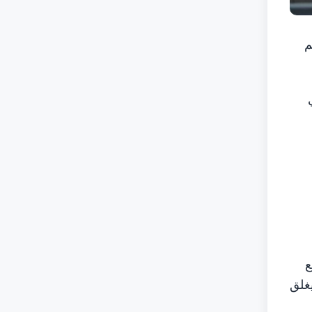
م
ي
جع
غهاي" المركب 0.3 في المئة ليغلق