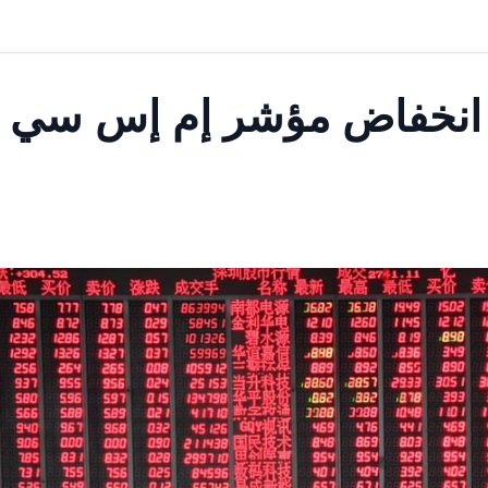
مع انخفاض مؤشر إم إس سي