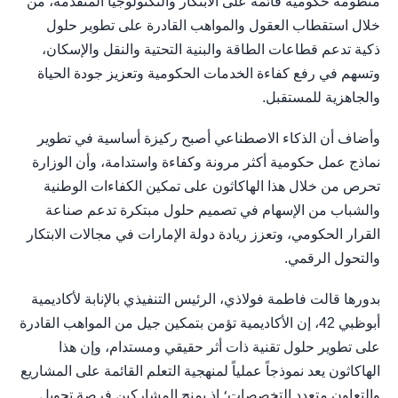
منظومة حكومية قائمة على الابتكار والتكنولوجيا المتقدمة، من
خلال استقطاب العقول والمواهب القادرة على تطوير حلول
ذكية تدعم قطاعات الطاقة والبنية التحتية والنقل والإسكان،
وتسهم في رفع كفاءة الخدمات الحكومية وتعزيز جودة الحياة
والجاهزية للمستقبل.
وأضاف أن الذكاء الاصطناعي أصبح ركيزة أساسية في تطوير
نماذج عمل حكومية أكثر مرونة وكفاءة واستدامة، وأن الوزارة
تحرص من خلال هذا الهاكاثون على تمكين الكفاءات الوطنية
والشباب من الإسهام في تصميم حلول مبتكرة تدعم صناعة
القرار الحكومي، وتعزز ريادة دولة الإمارات في مجالات الابتكار
والتحول الرقمي.
بدورها قالت فاطمة فولاذي، الرئيس التنفيذي بالإنابة لأكاديمية
أبوظبي 42، إن الأكاديمية تؤمن بتمكين جيل من المواهب القادرة
على تطوير حلول تقنية ذات أثر حقيقي ومستدام، وإن هذا
الهاكاثون يعد نموذجاً عملياً لمنهجية التعلم القائمة على المشاريع
والتعاون متعدد التخصصات؛ إذ يمنح المشاركين فرصة تحويل