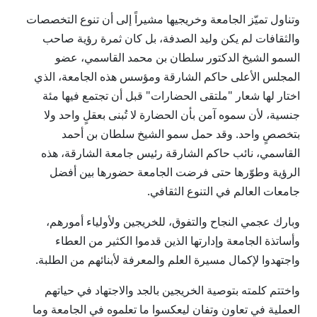
وتناول تميّز الجامعة وخريجيها مشيراً إلى أن تنوع التخصصات
والثقافات لم يكن وليد الصدفة، بل كان ثمرة رؤية صاحب
السمو الشيخ الدكتور سلطان بن محمد القاسمي، عضو
المجلس الأعلى حاكم الشارقة ومؤسس هذه الجامعة، الذي
اختار لها شعار "ملتقى الحضارات" قبل أن تجتمع فيها مئة
جنسية، لأن سموه آمن بأن الحضارة لا تُبنى بعقلٍ واحد ولا
بتخصصٍ واحد. وقد حمل سمو الشيخ سلطان بن أحمد
القاسمي، نائب حاكم الشارقة رئيس جامعة الشارقة، هذه
الرؤية وطوّرها حتى فرضت الجامعة حضورها بين أفضل
جامعات العالم في التنوع الثقافي.
وبارك عجمي النجاح والتفوق، للخريجين ولأولياء أمورهم،
وأساتذة الجامعة وإدارتها الذين قدموا الكثير من العطاء
واجتهدوا لإكمال مسيرة العلم والمعرفة لأبنائهم من الطلبة.
واختتم كلمته بتوصية الخريجين بالجد والاجتهاد في حياتهم
العملية في تعاون وتفان ليعكسوا ما تعلموه في الجامعة وما