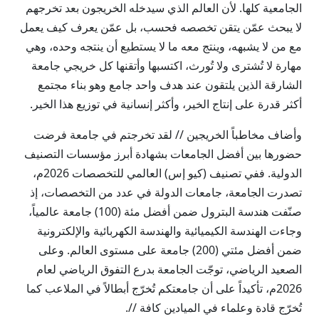
الجامعية كلها. لأن العالم الذي سيدخله الخريجون بعد تخرجهم
لا يبحث عمّن يتقن تخصصه فحسب، بل عمّن يعرف كيف يعمل
مع من لا يشبهه، وينتج معه ما لا يستطيع أن ينتجه وحده، وهي
مهارة لا تُشترى ولا تُورث، اكتسبها وأتقنها كل خريجي جامعة
الشارقة الذين يلتقون عند هدف واحد جامع وهو بناء مجتمع
أكثر قدرة على إنتاج الخير، وأكثر إنسانية في توزيع هذا الخير.
وأضاف مخاطباً الخريجين // لقد تخرجتم في جامعة فرضت
حضورها بين أفضل الجامعات بشهادة أبرز مؤسسات التصنيف
الدولية. ففي تصنيف (كيو إس) العالمي للتخصصات 2026م،
تصدرت الجامعة، جامعات الدولة في عدد من التخصصات، إذ
صنّفت هندسة البترول ضمن أفضل مئة (100) جامعة عالمياً،
وجاءت الهندسة الكيميائية والهندسة الكهربائية والإلكترونية
ضمن أفضل مئتي (200) جامعة على مستوى العالم. وعلى
الصعيد الرياضي، توجّت الجامعة بدرع التفوق الرياضي لعام
2026م، تأكيداً على أن جامعتكم تُخرّج أبطالاً في الملاعب كما
تُخرّج قادة وعلماء في الميادين كافة //.