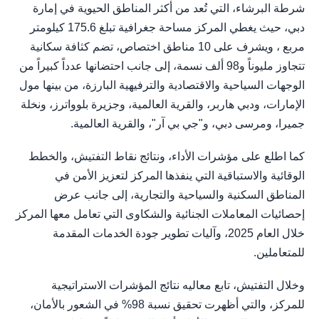
شرطة البرشاء، التي تُعد من أكثر المناطق الحيوية في إمارة
دبي، حيث يغطي المركز مساحة جغرافية تبلغ 175.6 كيلومتر
مربع ، ويشرف على 10 مناطق اختصاص، تضم كثافة سكانية
تتجاوز مليوناً و98 ألف نسمة، إلى جانب احتضانها عدداً كبيراً من
الوجهات السياحية والاقتصادية والترفيهية البارزة، من بينها مول
الإمارات، ودبي هاربر، والقرية العالمية، وجزيرة بلوواترز، ونخلة
جميرا، ومرسى دبي، و"جي بي آر"، والقرية العالمية.
كما اطلع على مؤشرات الأداء، ونتائج نقاط التفتيش، والخطط
الوقائية والاستباقية التي ينفذها المركز لتعزيز الأمن في
المناطق السكنية والسياحية والتجارية، إلى جانب عرض
إحصائيات المعاملات الجنائية والشكاوى التي تعامل معها المركز
خلال العام 2025، وآليات تطوير جودة الخدمات المقدمة
للمتعاملين.
وخلال التفتيش، تابع معاليه نتائج المؤشرات الاستراتيجية
للمركز، والتي أظهرت تحقيق نسبة 98% في الشعور بالأمان،