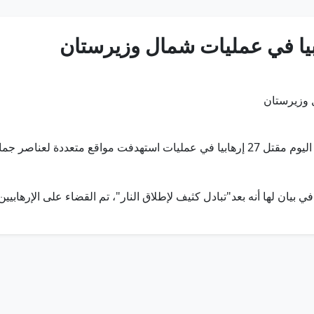
إسلام أباد في 7 يونيو/وام/ أعلن الجيش الباكستاني اليوم مقتل 27 إرهابيا في عمليات ا
د"تبادل كثيف لإطلاق النار"، تم القضاء على الإرهابيين الـ 27 الذين ينتمون إلى"جماعة الخوار