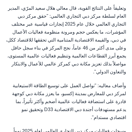
وتعليقاً على النتائج القوية، قال معالي هلال سعيد المرّي، المدير
العام لسلطة مركز دبي التجاري العالمي: "حقق مركز دبي
التجاري العالمي خلال عام 2025 إنجازات قياسية عبر مختلف
المؤشرات، ما يعكس حجم ومرونة منظومة فعاليات الأعمال
في دبي، والقيمة الاقتصادية المتنامية التي تحققها للاقتصاد ككل،
وعلى مدى أكثر من 46 عاماً، نجح المركز في بناء سجل حافل
يجمع أبرز القطاعات العالمية وتنظيم فعاليات عالمية المستوى،
مواصلاً بذلك تعزيز مكانة دبي كمركز عالمي للأعمال والابتكار
والتعاون الدولي".
وأضاف معاليه: "نواصل العمل على توسيع الطاقة الاستيعابية
لمركز دبي للمعارض بمدينة إكسبو، ما يعزز مكانة دبي كوجهة
قادرة على استضافة فعاليات عالمية أضخم وأكثر تأثيراً، بما
يدعم مستهدفات أجندة دبي الاقتصادية D33 وتحقيق نمو
اقتصادي مستدام".
وسجلت فعاليات مركز دبي التجاري العالمي لعام 2025 نمواً