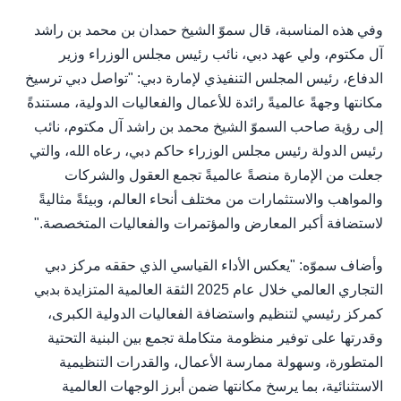
وفي هذه المناسبة، قال سموّ الشيخ حمدان بن محمد بن راشد
آل مكتوم، ولي عهد دبي، نائب رئيس مجلس الوزراء وزير
الدفاع، رئيس المجلس التنفيذي لإمارة دبي: "تواصل دبي ترسيخ
مكانتها وجهةً عالميةً رائدة للأعمال والفعاليات الدولية، مستندةً
إلى رؤية صاحب السموّ الشيخ محمد بن راشد آل مكتوم، نائب
رئيس الدولة رئيس مجلس الوزراء حاكم دبي، رعاه الله، والتي
جعلت من الإمارة منصةً عالميةً تجمع العقول والشركات
والمواهب والاستثمارات من مختلف أنحاء العالم، وبيئةً مثاليةً
لاستضافة أكبر المعارض والمؤتمرات والفعاليات المتخصصة."
وأضاف سموّه: "يعكس الأداء القياسي الذي حققه مركز دبي
التجاري العالمي خلال عام 2025 الثقة العالمية المتزايدة بدبي
كمركز رئيسي لتنظيم واستضافة الفعاليات الدولية الكبرى،
وقدرتها على توفير منظومة متكاملة تجمع بين البنية التحتية
المتطورة، وسهولة ممارسة الأعمال، والقدرات التنظيمية
الاستثنائية، بما يرسخ مكانتها ضمن أبرز الوجهات العالمية