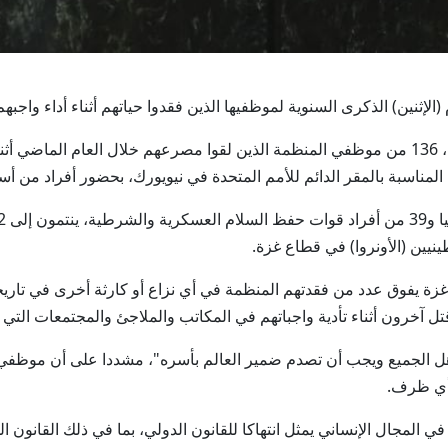
وكرم الأمين العام للأمم المتحدة، أنطونيو غوتيريش، 136 من موظفي المنظمة الذين لقوا مصرعهم خ
لمناسبة بالمقر الدائم للأمم المتحدة في نيويورك، بحضور أفراد من أس
نيين (الأونروا) في قطاع غزة.
 غزة يفوق عدد من فقدتهم المنظمة في أي نزاع أو كارثة أخرى في تار
 قتل آخرون أثناء تأدية واجباتهم في المكاتب والملاجئ والمجتمعات التي ك
 الجميع ويجب أن تصدم ضمير العالم بأسره"، مشددا على أن موظفي الأ
 أي ظرف.
 المجال الإنساني يمثل انتهاكا للقانون الدولي، بما في ذلك القانون ال