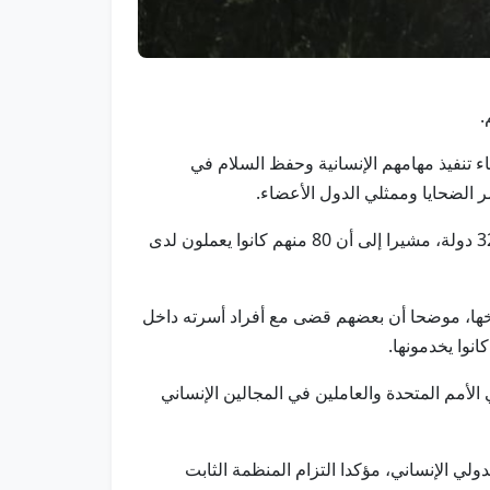
لال العام الماضي أثناء تنفيذ مهامهم الإنسانية وحفظ السلام في
ر الضحايا وممثلي الدول الأعضاء.
وأوضح غوتيريش أن من بين الضحايا 97 موظفا مدنيا و39 من أفراد قوات حفظ السلام العسكرية والشرطية، ينتمون إلى 32 دولة، مشيرا إلى أن 80 منهم كانوا يعملون لدى
يخها، موضحا أن بعضهم قضى مع أفراد أسرته داخل
انوا يخدمونها.
مم المتحدة والعاملين في المجالين الإنساني
دولي الإنساني، مؤكدا التزام المنظمة الثابت