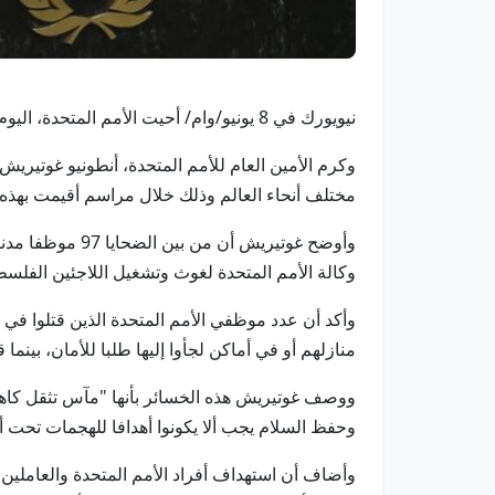
نيويورك في 8 يونيو/وام/ أحيت الأمم المتحدة، اليوم (الإثنين) الذكرى السنوية لموظفيها الذين فقدوا حياتهم أثناء أداء واجبهم.
مختلف أنحاء العالم وذلك خلال مراسم أقيمت بهذه ا
وكالة الأمم المتحدة لغوث وتشغيل اللاجئين الفلسطي
وأكد أن عدد موظفي الأمم المتحدة الذين قتلوا في
منازلهم أو في أماكن لجأوا إليها طلبا للأمان، بينما
ووصف غوتيريش هذه الخسائر بأنها "مآس تثقل كاهل
وحفظ السلام يجب ألا يكونوا أهدافا للهجمات تحت
وأضاف أن استهداف أفراد الأمم المتحدة والعاملين في