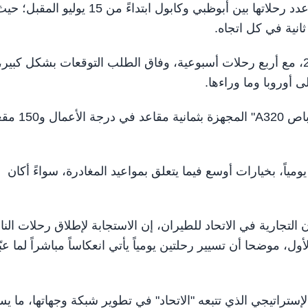
أبوظبي في 9 يونيو/ وام / أعلنت الاتحاد للطيران مضاعفة عدد رحلاتها بين أبوظبي وكابول ابتداءً من 15 يوليو المقبل
انية في كل اتجاه.
وانضمت كابول إلى شبكة الاتحاد للطيران في مارس 2026، مع أربع رحلات أسبوعية، وفاق الطلب التوقعات بشكل كب
 أوروبا وما وراءها.
ويتم تسيير الرحلات على هذا الخط على متن طائرات "إيرباص A320" الم
ياً، بخيارات أوسع فيما يتعلق بمواعيد المغادرة، سواءً أكان
لتجارية في الاتحاد للطيران، إن الاستجابة لإطلاق رحلات النا
أول، موضحا أن تسيير رحلتين يومياً يأتي انعكاساً مباشراً لما عبّ
إستراتيجي الذي تتبعه "الاتحاد" في تطوير شبكة وجهاتها، ما ي