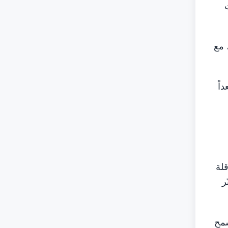
؛ حيث
ير، مع
جهزة بثمانية مقاعد في درجة الأعمال و150 مقعداً
قلة
ر
سمح