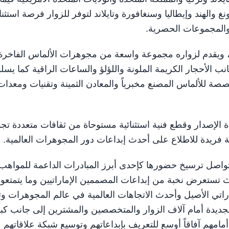
الهند وإيطاليا وسنغافورة وتايلاند لتوفر للزوار فرصة استثنائ
 والمجموعات الحصرية.
حة إجمالية تبلغ 30 ألف متر مربع، ويقدم لزواره مجموعة واسعة من مجوهرات الألماس الفاخرة
 الأحجار الكريمة الملونة واللؤلؤ والساعات الراقية كما يسل
 للألماس المصنع مخبرياً والمعادن الثمينة وتقنيات ومعدات
إصدار وقطع فنية استثنائية مستوحاة من ثقافات متعددة تج
بة فريدة للاطلاع على أحدث إبداعات دور المجوهرات العالمية.
 تواصل ترسيخ حضورها كإحدى أبرز المبادرات الداعمة للمواهب
ستعرض نخبة من إبداعات المصممين الإماراتيين وما يتمتعون
راتي الأصيل وأحدث الاتجاهات العالمية في عالم المجوهرات وت
ديدة أمام آلاف الزوار والمتخصصين والمشترين إلى جانب كب
أمامهم آفاقاً أوسع للتعريف بإبداعاتهم وتوسيع شبكة علاقاتهم