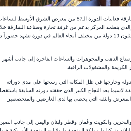
الشارقة في 9 يونيو/ وام / تنطلق غداً في مركز إكسبو الشارقة فعاليات الدورة الـ57 من معرض الشرق الأوسط للسا
الذي ينظمه المركز بدعم من غرفة تجارة وصناعة الشارقة خلا
الفترة من 10 إلى 14 يونيو الحالي بمشاركة 400 عارض يمثلون 19 دولة من مختلف أنحاء العالم في دورة تشهد حضوراً 
اع الذهب والمجوهرات والساعات الفاخرة إلى جانب أشهر
 الكريمة والمشغولات الراقية.
ولة وخارجها في ظل المكانة التي رسخها على مدى دوراته
لاسيما بعد النجاح الكبير الذي حققته دورته السابقة باستقط
يد على المعرض والثقة التي يحظى بها لدى العارضين والمتخصصين
والبحرين والكويت وعُمان وقطر ولبنان واليمن إلى جانب الصين
لاند وتركيا والمملكة المتحدة والولايات المتحدة الأمريكية فيما