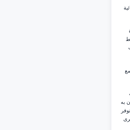
ية
ط
مع
 به
وفر
رى