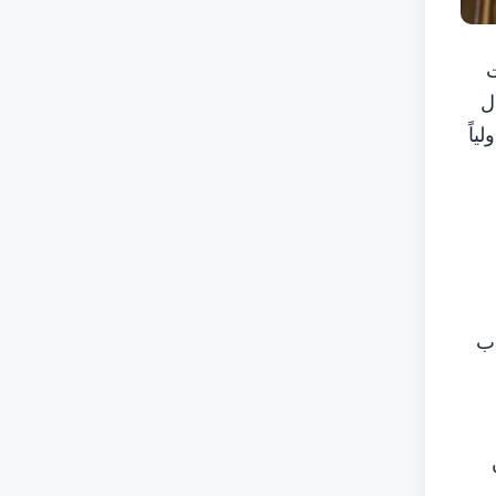
عات
ل
دولياً
اب