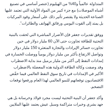
المتداولة عالمياً و40% من الهيليوم (عنصر أساسي في تصنيع
أشباه الموصلات) مع جزء كبير من المواد الأولية التي تعتمد عليها
الصناعة الحديثة ولا يقتصر تأثير ذلك على أسعار وقود المركبات
بل يمتد إلى القوت اليومي ورقائق الهواتف والطائرات".
ووفق تقديرات جعفر فإن الأضرار المباشرة التي لحقت بالبنية
التحتية للطاقة تجاوزت حتى الآن 60 مليار دولار في حين
تجاوزت خسائر الإيرادات والتجارة المتعثرة 150 مليار دولار
وتواصل الارتفاع بأكثر من مليار دولار يومياً ووصلت الخسارة في
إمدادات النفط إلى أكثر من مليار برميل منذ بداية الاضطراب
وقد وصفت وكالة الطاقة الدولية هذه المعضلة بالاضطراب
الأكبر في الإمدادات في تاريخ سوق النفط العالمي فيما خفّض
الاقتصاديون توقعاتهم للنمو العالمي لهذا العام ورفعوا توقعات
التضخم.
وأكد جعفر أن البنية التحتية ليست مجرد فولاذ وخرسانة بل هي
جهد بشري وخبرات متراكمة وسبل عيش يعتمد عليها الملايين