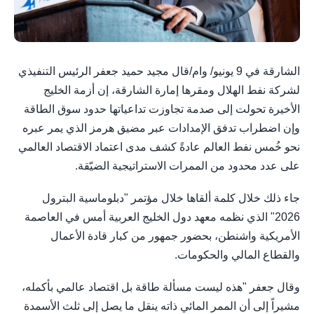
الشارقة في 9 يونيو/ وام/قال مجيد حميد جعفر الرئيس التنفيذي
لشركة نفط الهلال ومقرها إمارة الشارقة، إن أزمة الخليج
الأخيرة تحولت إلى صدمة تجاوزت تداعياتها حدود سوق الطاقة
وإن اضطراب تدفق الإمدادات عبر مضيق هرمز الذي يمر عبره
نحو خُمس نفط العالم عادةً كشف مدى اعتماد الاقتصاد العالمي
على عدد محدود من الممرات الاستراتيجية الضيّقة.
جاء ذلك خلال كلمة ألقاها خلال مؤتمر "دبلوماسية البترول
2026" الذي نظمه معهد دول الخليج العربية أمس في العاصمة
الأمريكية واشنطن، بحضور جمهور من كبار قادة الأعمال
والقطاع المالي والحكومات.
وقال جعفر "هذه ليست مسألة طاقة بل اقتصاد عالمي بأكمله،
مشيراً إلى أن الممر المائي ذاته ينقل ما يصل إلى ثلث الأسمدة