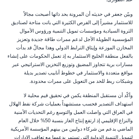
وبيّن جعفر في حديثه أن المرونة بحد ذاتها أصبحت مجالاً
للاستثمار مشيراً إلى الفرص الكثيرة التي باتت متاحة لصناديق
الثروة السيادية ومؤسسات تمويل التنمية ورؤوس الأموال
المؤسسية الطويلة الأجل لدعم ممرات طاقة جديدة وتعزيز
المخازن الموزعة وإيثاق الترابط الدولي وهذا مجالٌ قد بدأت
بالفعل منطقة الخليج الاستثمار به إذ تعمل الحكومات على إنشاء
مسارات برية تتجاوز المضيق وتوزيع التخزين الاستراتيجي عبر
مواقع متعددة والاستثمار في خطوط أنابيب تصدير بديلة
وشبكات ربط للحد من التعويل على ممرات محدودة.
وأكّد أن مستقبل المنطقة يكمن في تحقيق قيم محلية لا
استهداف التصدير فحسب مستشهداً بعمليات شركة نفط الهلال
في العراق التي واصلت العمل والتوسع رغم التحديات الأمنية
والنزاع الإقليمي إذ ارتفع إنتاج الغاز بنسبة 50% خلال العام
الماضي بدعم من شركاء دوليين من بينهم المؤسسة الأمريكية
لتمويل التنمية الدولية التي تستمر بدعمها مع تعاقب الإدارات