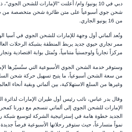
دبي في 10 يونيو/ وام/ أعلنت "الإمارات للشحن الج
من 16 يونيو الجاري.
وتُعد ألماتي أول وجهة للإمارات للشحن الجوي في آسيا ا
ممر تجاري حيوي جديد يربط المنطقة بشبكة الرحلات العالمي
مركزاً تجارياً ولوجستياً متنامياً، وتُمثل بوابة اقتصادية وت
من سعة الشحن أسبوعياً، ما يتيح تسهيل حركة شحن السلع الأ
وغيرها من السلع الاستهلاكية، بين ألماتي وبقية أنحاء العال
وقال بدر عباس، نائب رئيس أول طيران الإمارات لدائرة ال
الإمارات للشحن الجوي إلى ألماتي تنسجم مع دورنا كمحرك 
الجديد خطوة هامة في إستراتيجية الشركة لتوسيع شبكة رحل
نمواً متسارعاً، حيث ستوفر رحلاتها الأسبوعية فرصاً جديد