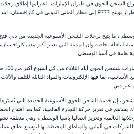
وي"، ذراع الشحن الجوي في طيران الإمارات، اعتزامها إطلاق رحلات
شحن جوي أسبوعياً على متن طائرة شحن متخصصة من طراز بوينج F777 إلى مطار ألماتي الدولي في كازاخستان، ابتد
لوسطى، ما يتيح لرحلات الشحن الأسبوعية الجديدة من دبي فتح
ة للناقلة، خاصة وأن المدينة التي تعتبر أكبر مدن كازاخستان، 
جارية هامة في آسيا الوسطى.
وستوفر خدمة الشحن الجوي الأسبوعية التي ستُسيّرها ال
ساسية، بما فيها الإلكترونيات والمواد القابلة للتلف والآلات
م عبر دبي.
شحن، إن خدمة الشحن الجوي الأسبوعية الجديدة التي تُسيّرها
يساهم في تعزيز حركة التجارة العالمية، كما يعد افتتاح الخط
اتها العالمية وتعزيز اتصالها بآسيا الوسطى، وهي منطقة تشه
ة للشركات في ألماتي والمناطق المحيطة بها لتوسيع نطاق عمليات