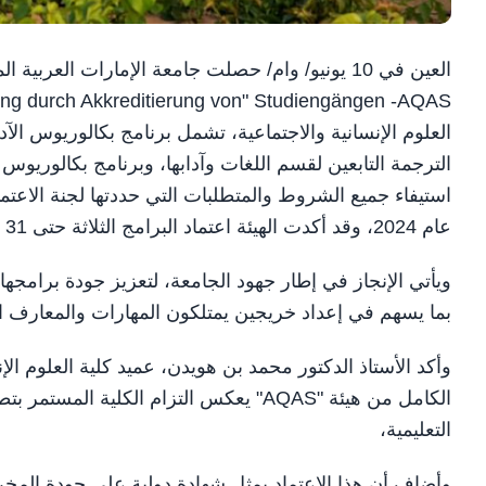
العين في 10 يونيو/ وام/ حصلت جامعة الإمارات العرب
العلوم الإنسانية والاجتماعية، تشمل برنامج بكالوريوس ال
الترجمة التابعين لقسم اللغات وآدابها، وبرنامج بكالوريوس 
استيفاء جميع الشروط والمتطلبات التي حددتها لجنة الاعتما
عام 2024، وقد أكدت الهيئة اعتماد البرامج الثلاثة حتى 31 مارس 2031.
ويأتي الإنجاز في إطار جهود الجامعة، لتعزيز جودة برامجها ال
بما يسهم في إعداد خريجين يمتلكون المهارات والمعارف ال
وأكد الأستاذ الدكتور محمد بن هويدن، عميد كلية العلوم الإن
الكامل من هيئة "AQAS" يعكس التزام الكلية
التعليمية،
وأضاف أن هذا الاعتماد يمثل شهادة دولية على جودة المخرجات