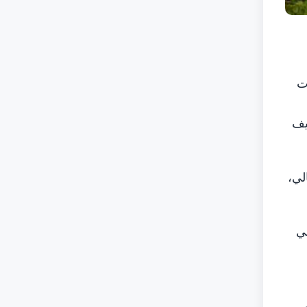
ت
يف
لي،
لي
ي