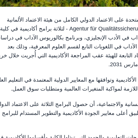
ية المتحدة على الاعتماد الدولي الكامل من هيئة الاعتماد الألمانية
Agentur für Qualitätssicherung durch Akkreditierung von" Studiengängen -AQAS - لثلاثة برامج أكاديمية في كلية
آداب في الأدب الإنجليزي، وبرنامج بكالوريوس الآداب في دراسا
الآداب في اللغويات التابع لقسم العلوم المعرفية، وذلك بعد
د التابعة للهيئة عقب المراجعة الأكاديمية التي أُجريت خلال خر
أكاديمية وتوافقها مع المعايير الدولية المعتمدة في التعليم العا
لازمة لمواكبة المتغيرات العالمية ومتطلبات سوق العمل.
سانية والاجتماعية، أن حصول البرامج الثلاثة على الاعتماد الدو
 المستمر بتطبيق أعلى معايير الجودة الأكاديمية والتطوير المستدام للبرامج
 التعليمية والجهود التي تبذلها الكلية وأقسامها الأكاديمية ف