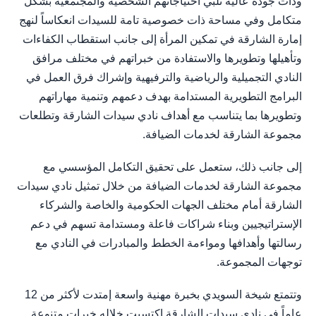
وذات جودة عالية تلبي احتياجاتهم الشخصية والمجتمعية بشكل
متكامل وفي مساحة ذات خصوصية تامة للسيدات انعكاساً لنهج
إمارة الشارقة في تمكين المرأة إلى جانب استقطاب الكفاءات
وتأهيلها وتطويرها والاستفادة من خبراتهم في مختلف مرافق
النادي التجميلية والرياضية والترفيهية وإشراك فرق العمل في
البرامج التطويرية المستدامة بهدف دعمهم وتنمية مهاراتهم
وتطويرها بما يتناسب مع أهداف نادي سيدات الشارقة وتطلعات
مجموعة الشارقة لخدمات الضيافة.
إلى جانب ذلك، ستعمل على تحقيق التكامل المؤسسي مع
مجموعة الشارقة لخدمات الضيافة من خلال تمثيل نادي سيدات
الشارقة أمام مختلف الجهات الحكومية والخاصة والشركاء
الإستراتيجيين وبناء شراكات فاعلة ومستدامة تسهم في دعم
رسالتها وأهدافها ومواءمة الخطط والمبادرات في النادي مع
توجهات المجموعة.
وتتمتع شيخة السويدي بخبرة مهنية واسعة إمتدت لأكثر من 12
عاماً في نادي سيدات الشارقة اكتسبت خلاله خبرات متنوعة