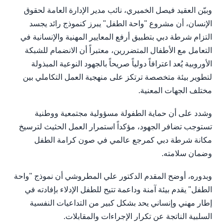
وبيّن العقيد فيصل الخميري، نائب مدير الإدارة العامة لحقوق
الإنسان، أن مشروع "واحة الطفل" يبرز كنموذج رائد يجسد
التزام شرطة دبي بتطبيق أرفع المعايير المهنية والإنسانية في
التعامل مع الأطفال المتضررين، معتبراً أن الانضمام للشبكة
الأوروبية يُعد اعترافاً دولياً صريحاً بالجهود النوعية المبذولة
لتطوير بيئة متخصصة ترتكز على منهجية العمل التكاملي بين
مختلف الجهات المعنية.
وشدد على أن حماية الطفولة مسؤولية مجتمعية ووطنية
تستوجب تضافر الجهود، مؤكداً استمرار العمل الحثيث لترسيخ
مكانة شرطة دبي كمرجع عالمي في صون كرامة الطفل
وضمان سلامته.
وبدوره، أوضح المقدم الدكتور علي المطروشي أن نموذج "واحة
الطفل" يقدم بيئة آمنة وداعمة تتيح للطفل الإدلاء بإفادته في
إطار مهني وإنساني يحد بشكل كبير من التداعيات النفسية
السلبية الناتجة عن تكرار الإجراءات والمقابلات.