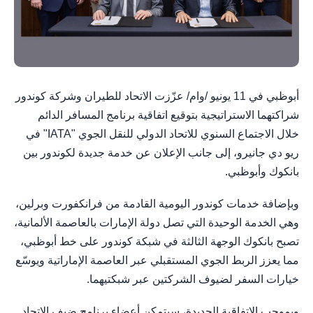
أبوظبي في 11 يونيو /وام/ عزّزت الاتحاد للطيران وشركة كوندور
شراكتهما الاستراتيجية بتوقيع اتفاقية برنامج المسافر الدائم
خلال الاجتماع السنوي للاتحاد الدولي للنقل الجوي "IATA" في
ريو دي جانيرو، إلى جانب الإعلان عن خدمة جديدة لكوندور بين
بانكوك وأبوظبي.
وبإضافة خدمات كوندور اليومية القادمة من فرانكفورت وبرلين،
وهي الخدمة الوحيدة التي تصل دولة الإمارات بالعاصمة الألمانية،
تصبح بانكوك الوجهة الثالثة في شبكة كوندور على خط أبوظبي،
مما يعزز الربط الجوي المستقبلي عبر العاصمة الإماراتية ويوسّع
خيارات السفر لضيوف الشركتين عبر شبكتيهما.
وبموجب الاتفاقية الجديدة، سيتمكن أعضاء برنامج ضيف الاتحاد