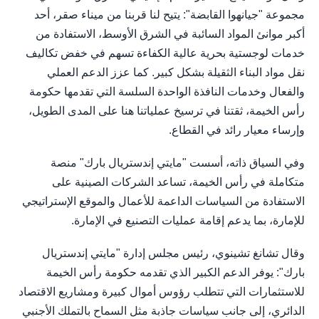
مجموعة "جيانهوا القابضة": يتيح لنا قربنا من ميناء صقر، أحد
أكبر موانئ المواد السائبة في الشرق الأوسط، الاستفادة من
خدمات لوجستية بحرية عالية الكفاءة تسهم في خفض تكاليف
نقل مواد البناء الثقيلة بشكل كبير. كما عزز الدعم العملي
والفعال وخدمات النافذة الواحدة السلسة التي تقدمها حكومة
رأس الخيمة، ثقتنا في ترسيخ عملياتنا هنا على المدى الطويل،
وإرساء معيار رائد في القطاع.
وفي السياق ذاته، أسست "مايتي إندستريال بارك" منصة
متكاملة في رأس الخيمة، تساعد الشركات الصينية على
الاستفادة من السياسات الداعمة للأعمال والموقع الإستراتيجي
للإمارة، بما يدعم إقامة عمليات التصنيع في الإمارة.
وقال تشانغ تشينوي، رئيس مجلس إدارة "مايتي إندستريال
بارك": يوفر الدعم الكبير الذي تقدمه حكومة رأس الخيمة
للاستثمارات التي تتطلب رؤوس أموال كبيرة ومشاريع الاقتصاد
الدائري، إلى جانب سياسات جاذبة مثل السماح بالتملك الأجنبي