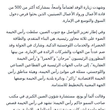
وشهدت زيارة الوفد اهتماماً واسعاً، بمشاركة أكثر من 500 من
قادة الأعمال ورواد الأعمال الصينيين، الذين بحثوا فرص دخول
السوق والتوسع في الإمارة.
وفي إطار تعزيز التواصل مع جنوب الصين، سلطت رأس الخيمة
الضوء على ثلاثة محاور رئيسية، هي البناء المتقدم، والطاقة
الخضراء، والخدمات اللوجستية الذكية. وشارك في الجولة وفد
ضم عدداً من الجهات والشركات الرائدة في الإمارة، من بينها
المطورون الرئيسيون "مرجان" و"الحمرا" و"رأس الخيمة
العقارية"، إلى جانب الجهات الرئيسية في القطاعين الصناعي
واللوجستي، ممثلة في موانئ رأس الخيمة، وهيئة مناطق رأس
الخيمة الاقتصادية "راكز"، ودائرة بلدية رأس الخيمة بوصفها
الجهة المعنية بالتخطيط للاستدامة.
وقالت ألما أو يونغ، مستشارة شؤون الصين الكبرى في مكتب
صاحب السمو حاكم رأس الخيمة: نشهد في رأس الخيمة قصص
نجاح ملهمة لشركات صينية تزدهر أعمالها في الإمارة، ونرى