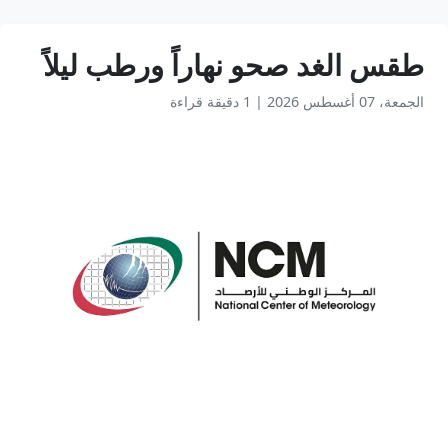
طقس الغد صحو نهاراً ورطب ليلاً
الجمعة، 07 أغسطس 2026
|
1 دقيقة قراءة