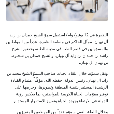
الظفرة في 12 يونيو/ وام/ استقبل سموّ الشيخ حمدان بن زايد
آل نهيان، ممثّل الحاكم في منطقة الظفرة، عدداً من المواطنين
والمسؤولين في قصر الظنة في مدينة الظنة، بحضور الشيخ
راشد بن حمدان بن زايد آل نهيان، والشيخ حمدان بن شخبوط
بن نهيان آل نهيان.
ونقل سموّه، خلال اللقاء، تحيات صاحب السموّ الشيخ محمد بن
زايد آل نهيان، رئيس الدولة، حفظه الله، مؤكِّداً اهتمام القيادة
الرشيدة المستمر بتنمية المنطقة وتطويرها، وحرصها على
توفير مقوّمات الحياة الكريمة للمواطنين، بما يعكس رؤية
الدولة في الارتقاء بجودة الحياة وتعزيز الاستقرار المستدام.
وخلال اللقاء، التقى سموّه عدداً من الموظفين المتميزين