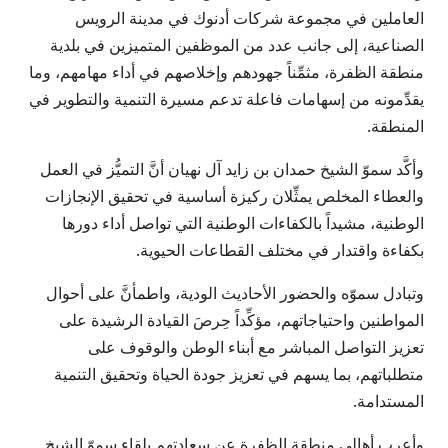
العاملين في مجموعة شركات أدنوك في مدينة الرويس
الصناعية، إلى جانب عدد من الموظفين المتميزين في بلدية
منطقة الظفرة، مثمِّناً جهودهم وإخلاصهم في أداء مهامهم، وما
يقدِّمونه من إسهامات فاعلة تدعم مسيرة التنمية والتطوير في
المنطقة.
وأكَّد سموّ الشيخ حمدان بن زايد آل نهيان أنَّ التميُّز في العمل
والعطاء المخلص يمثِّلان ركيزة أساسية في تحقيق الإنجازات
الوطنية، مشيداً بالكفاءات الوطنية التي تواصل أداء دورها
بكفاءة واقتدار في مختلف القطاعات الحيوية.
وتبادل سموّه والحضور الأحاديث الودية، واطمأنَّ على أحوال
المواطنين واحتياجاتهم، مؤكِّداً حِرصَ القيادة الرشيدة على
تعزيز التواصل المباشر مع أبناء الوطن والوقوف على
متطلباتهم، بما يسهم في تعزيز جودة الحياة وتحقيق التنمية
المستدامة.
وأعرب أهالي منطقة الظفرة عن سعادتهم بلقاء سموّ الشيخ