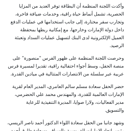
وأكدت اللجنة المنظمة أن البطاقة توفر العديد من المزايا
الحصرية، تشمل أنماط حياة راقية، وخدمات ضيافة فاخرة،
وتجارب سفر مختارة، إلى جانب استخدامها في عمليات الدفع
داخل دولة الإمارات وخارجها، مع إمكانية ربطها بمحفظة
العميل الإلكترونية لدى البنك لتسهيل عمليات السداد وتعبئة
الرصيد.
وحرصت اللجنة المنظمة على ظهور الفرس "منصورة" على
منصة الحفل، وسط أجواء احتفالية راقية، تقديرا لمسيرة فرس
عربية عبر سلسلة من الانتصارات المتتالية في ميادين القدرة.
حضر الحفل سعادة مسلم سالم العامري، المدير العام لقرية
الإمارات العالمية للقدرة، والمهندس محمد علي الحضرمي،
مدير الفعاليات، ولارا صوايا، المديرة التنفيذية للرعاية
والتسويق.
وشهد جانبا من الحفل سعادة اللواء الدكتور أحمد ناصر الريسي،
رئيس اتحاد الإمارات للفروسية والسباق، وسعادة طارق أحمد