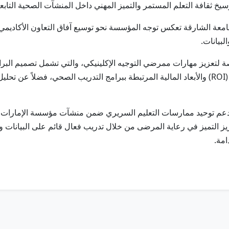
يخ ثقافة التعلم المستمر والتميز المهني داخل المنشآت الصحية التاب
معة الشارقة تعكس توجه المؤسسة نحو توسيع آفاق التعاون الأكاديمي
لبيانات.
لتعزيز مهارات ممرضي التوجيه الإكلينيكي، والتي تشمل تصميم البرامج
أدوات التقييم وترسيخ مفاهيم العائد على الاستثمار (ROI) والأبعاد المالية المرتبطة ببرامج التدريب
 دعم توحيد ممارسات التعليم السريري ضمن منشآت مؤسسة الإمارات 
يز التميز في رعاية المرضى من خلال تدريب فعال قائم على البيانات و
مة.