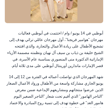
أبوظبي في 14 يونيو / وام / اختتمت في أبوظبي فعاليات
مهرجان "هوامير فريجنا"، أول مهرجان عائلي تراثي يهدف إلى
تشجيع الأطفال على ريادة الأعمال والتجارة، والذي افتتحه
الشيخ خليفة بن ذياب بن سيف آل نهيان ونظمته مصممة الأزياء
الإماراتية الدكتورة منى المنصوري بمناسبة عام الأسرة، في
قصر الإمارات ماندارين أورينتال أبوظبي على مدى ثلاثة أيام.
شهد المهرجان الذي تواصلت أعماله في الفترة من 12 إلى 14
يونيو الجاري مشاركة واسعة من الأطفال ورواد الأعمال الصغار
الذين عرضوا منتجاتهم ومشاريعهم الإبداعية ضمن معرض
"التاجر الهامور" الذي أقيم تحت شعار "التاجر الصغير اليوم
هامور الغد" في خطوة تهدف إلى تنمية روح المبادرة والاعتماد