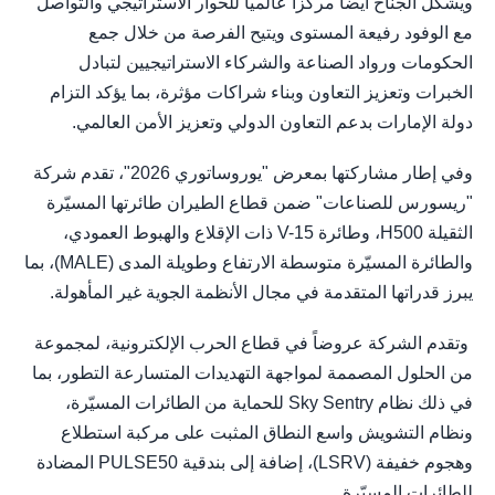
ويشكل الجناح أيضاً مركزاً عالمياً للحوار الاستراتيجي والتواصل
مع الوفود رفيعة المستوى ويتيح الفرصة من خلال جمع
الحكومات ورواد الصناعة والشركاء الاستراتيجيين لتبادل
الخبرات وتعزيز التعاون وبناء شراكات مؤثرة، بما يؤكد التزام
دولة الإمارات بدعم التعاون الدولي وتعزيز الأمن العالمي.
وفي إطار مشاركتها بمعرض "يوروساتوري 2026"، تقدم شركة
"ريسورس للصناعات" ضمن قطاع الطيران طائرتها المسيّرة
الثقيلة H500، وطائرة V-15 ذات الإقلاع والهبوط العمودي،
والطائرة المسيّرة متوسطة الارتفاع وطويلة المدى (MALE)، بما
يبرز قدراتها المتقدمة في مجال الأنظمة الجوية غير المأهولة.
وتقدم الشركة عروضاً في قطاع الحرب الإلكترونية، لمجموعة
من الحلول المصممة لمواجهة التهديدات المتسارعة التطور، بما
في ذلك نظام Sky Sentry للحماية من الطائرات المسيّرة،
ونظام التشويش واسع النطاق المثبت على مركبة استطلاع
وهجوم خفيفة (LSRV)، إضافة إلى بندقية PULSE50 المضادة
للطائرات المسيّرة.