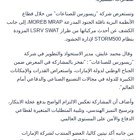
وتستعرض شركة "ريسورس للصناعات" من خلال قطاع
الأنظمة البرية ناقلة الجنود المدرعة MOREB MRAP، إلى جانب
الكشف عن أحدث مركباتها من طراز LSRV SWAT المزودة
بنظام STORM500 لإدارة الحشود.
وقال محمد عايش، مدير الاستحواذ والتطوير في شركة
"ريسورس للصناعات" : "نفخر بالمشاركة في المعرض ضمن
الجناح الوطني لدولة الإمارات، واستعراض القدرات والإمكانات
الكبيرة للدولة في مجالات التصنيع الصناعي والدفاعي أمام
العالم".
وأضاف أن المشاركة تعكس الالتزام الواضح بدفع عجلة الابتكار،
وترسيخ التميز الهندسي، وتلبية المتطلبات المتغيرة لقطاعي
الدفاع والأمن على المستوى العالمي.
من جانبه أكد نيتين كاليا، العضو المنتدب لشركة الإمارات