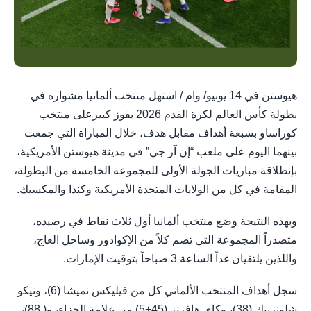
هيوستن في 14 يونيو/ وام / استهل منتخب ألمانيا مشواره في
بطولة كأس العالم لكرة القدم 2026 بفوز كبيرعلى منتخب
كوراساو بسبعة أهداف مقابل هدف، خلال المباراة التي جمعت
بينهما اليوم على ملعب “إن آر جي” في مدينة هيوستن الأمريكية،
بإنطلاقة مباريات الجولة الأولى للمجموعة الخامسة من البطولة،
المقامة في كل من الولايات المتحدة الأمريكية وكندا والمكسيك.
وبهذه النتيجة وضع منتخب ألمانيا أول ثلاث نقاط في رصيده،
متصدراً المجموعة التي تضم كلاً من الإكوادور وساحل العاج،
واللذين يلتقيان غداً الساعة 3 صباحاً بتوقيت الإمارات.
سجل أهداف المنتخب الألماني كل من فيليكس نميشا (6)، ونيكو
شلوتربيك (38)، وكاي هافرتز (45+5) من علامة الجزاء، و( 88)،