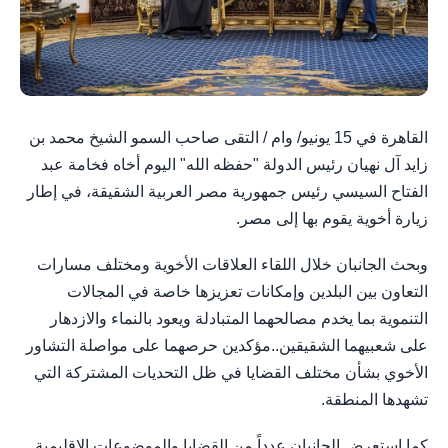
القاهرة في 15 يونيو/ وام / التقى صاحب السمو الشيخ محمد بن
زايد آل نهيان رئيس الدولة "حفظه الله" اليوم أخاه فخامة عبد
الفتاح السيسي رئيس جمهورية مصر العربية الشقيقة، في إطار
زيارة أخوية يقوم بها إلى مصر.
وبحث الجانبان خلال اللقاء العلاقات الأخوية ومختلف مسارات
التعاون بين البلدين وإمكانات تعزيزها خاصة في المجالات
التنموية بما يخدم مصالحهما المتبادلة ويعود بالنماء والازدهار
على شعبيهما الشقيقين..مؤكدين حرصهما على مواصلة التشاور
الأخوي بشأن مختلف القضايا في ظل التحديات المشتركة التي
تشهدها المنطقة.
كما استعرض الجانبان عدداً من القضايا والموضوعات الإقليمية