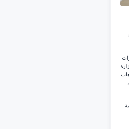
رات
ارة
هاب
ة