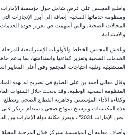
واطلع المجلس على عرضٍ شامل حول مؤسسة الإمارات للخ
ومنظومة خدماتها الصحية، إضافة إلى أبرز الإنجازات التي 
المجالات الصحية، والتي أسهمت في تعزيز جودة الخدمات ا
والاستدامة.
وناقش المجلس الخطط والأولويات الإستراتيجية للمرحلة ال
الخدمات الصحية وتعزيز كفاءتها واستدامتها، بما يدعم جاه
المستقبلية وتلبية احتياجات المجتمع وفق أعلى المعايير العا
وقال معالي أحمد بن علي الصايغ في تصريح له بهذه المن
المنظومة الصحية الوطنية، وقد نجحت خلال السنوات الم
وكفاءة الأداء المؤسسي وجاهزية القطاع الصحي ونتطلع، من
هذه المكتسبات وترسيخ نموذج صحي مستدام يرتكز على الت
"نحن الإمارات 2031" ، ويعزز مكانة دولة الإمارات بين الدول الرائدة عالمياً في المؤشرات الصحية وجودة الحياة.
وأضاف معاليه أن المؤسسة ستركز خلال المرحلة المقبلة عل