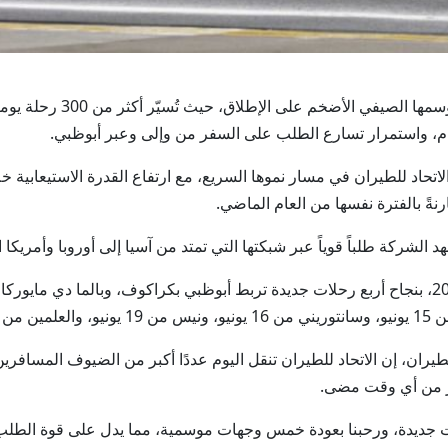
أبوظبي في 15 يونيو /وام/ تدخ
ام، واستمرار تسارع الطلب على السفر من وإلى وعبر أبوظبي.
ودشّنت الشركة في الفترة ما بين 11 و14 يونيو 2026، بنجاح أربع رحلات جديدة تربط أبوظبي بكراك
وليو.
للطيران، إن الاتحاد للطيران تنقل اليوم عددًا أكبر من الضيوف المس
ات جديدة، ورحبنا بعودة خمس وجهات موسمية، مما يدل على قوة الطلب 