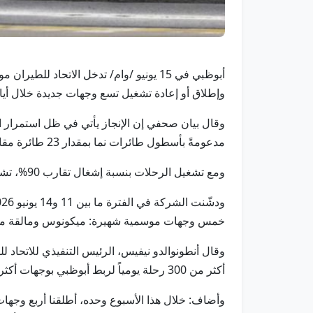
وإطلاق أو إعادة تشغيل تسع وجهات جديدة خلال أي
مدعومةً بأسطول طائرات نما بمقدار 23 طائرة مقارنةً بالفترة نفسها من العام الماضي.
ومع تشغيل الرحلات بنسبة إشغال تقارب 90%، تشهد الشركة طلباً قوياً عبر شبكتها التي تمتد من آسيا إلى أوروبا وأمريكا الشمالية وأفريقيا والشرق الأوسط.
خمس وجهات موسمية شهيرة: ميكونوس ومالقة من 15 يونيو، وسانتوريني من 16 يونيو، ونيس من 19 يونيو، والعلمين من 16 ي
وقال أنطونوالدو نيفيس، الرئيس التنفيذي للاتحاد 
أكثر من 300 رحلة يومياً لربط أبوظبي بوجهات أكثر من أي وقت مضى.
وأضاف: خلال هذا الأسبوع وحده، أطلقنا أربع وجه