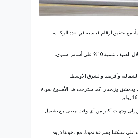
ل الاتحاد للطيران موسمها الصيفي الأضخم على الإطلاق، حيث تُسيّر أكثر من 300 رحلة يومياً، مع تحقيق أرقام قياسية في عدد الركاب،
وقال بيان صحفي إن الإنجاز يأتي في ظل استمرار الاتحاد للطيران في مسار نموها السريع، مع ارتفاع القدرة الاستيعابية خلال الصيف بنسبة 10% على أساس سنوي،
وف، وبالما دي مايوركا، ودمشق وزنجبار، كما سترحب هذا الأسبوع بعودة
افرين إلى وجهات أكثر من أي وقت مضى مع تشغيل
على شبكتنا وسرعة نمونا، مع دخولنا ذروة