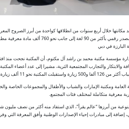
ن راشد مكانتها خلال أربع سنوات من انطلاقها كواحدة من أبرز الصروح الم
من 2.5 مليون زائر ووفرت ما يزيد على 1.3 مليار مصدر
 البارزة في دبي
رة مؤسسة مكتبة محمد بن راشد آل مكتوم، أن المكتبة نجحت منذ افت
لعامة ومكتبة الإمارات والشباب والأطفال والمجموعات الخاصة والخرا
ربة معرفية متكاملة لمختلف فئات المجتمع.
لنوعية من أبرزها “عالم يقرأ”، الذي استفاد منه أكثر من نصف مليون 
ناعي، إضافة إلى مبادرات إحياء الإصدارات الوطنية وأفق المعرفة التي 