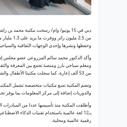
دبي في 15 يونيو/ وام/ رسخت مكتبة محمد ب
وحفظها ونشرها وإحدى الوجهات الثقافية والسياحية
وأكد الدكتور محمد سالم المزروعي عضو مجلس إدا
من 53 ألف إعارة، كما سجلت مكتبتا الأطفال والشباب أكثر من 126 ألفا و500 زيارة واستقبلت المكتبة نحو 11 ألف زيارة لوفود دبلوماسية ورسمية وتعليمية
وتضم المكتبة تسع مكتبات متخصصة تشمل المكتبة ا
والدوريات إضافة إلى مركز المعلومات بما يوفر تج
وأطلقت المكتبة منذ تأسيسها عددا من المبادرات ا
بـ12 لغة عالمية باستخدام تقنيات الذكاء الاصط
رقمية عالمية ومحلية.