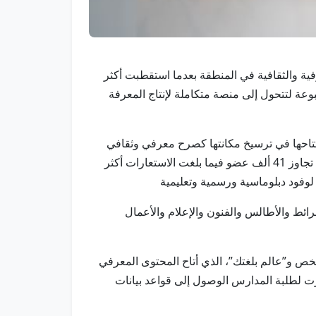
عرفية والثقافية في المنطقة بعدما استقطبت أكثر
 رقمي بأكثر من 90 لغة إلى جانب نحو 760 ألف مادة معرفية مطبوعة لتتحول إلى منصة متكاملة لإنتاج المعرفة
تاحها في ترسيخ مكانتها كصرح معرفي وثقافي
ومعلم سياحي بارز ومنصة تجمع بين المعرفة والثقافة والابتكار والتجارب المجتمعية الثرية، مشيرا إلى عدد أعضاء المكتبة تجاوز 41 ألف عضو فيما بلغت الاستعارات أكثر
ئط والأطالس والفنون والإعلام والأعمال
شخص و”عالم بلغتك”، الذي أتاح المحتوى المعرفي
وفرت لطلبة المدارس الوصول إلى قواعد بيانات