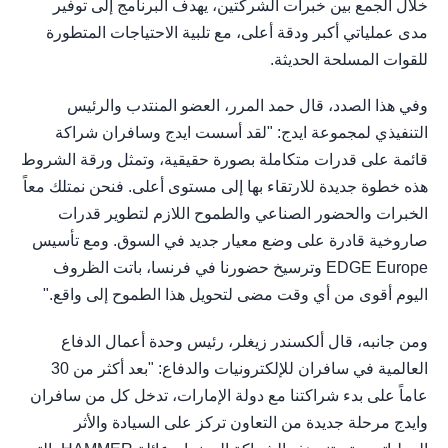
خلال الجمع بين خبرات الشركتين، يهدف البرنامج إلى توفير
مدى عملياتي أكبر ودقة أعلى، مع تلبية الاحتياجات المتطورة
للقوات المسلحة الحديثة.
وفي هذا الصدد، قال حمد المرر، العضو المنتدب والرئيس
التنفيذي لمجموعة ايدج: "لقد أسست ايدج وسافران شراكة
قائمة على قدرات متكاملة بصورة حقيقية، وتمثل ورقة الشروط
هذه خطوة جديدة للارتقاء بها إلى مستوى أعلى. فنحن نمتلك معاً
الخبرات والحضور الصناعي والطموح اللازم لتطوير قدرات
صاروخية قادرة على وضع معيار جديد في السوق. ومع تأسيس
EDGE Europe وترسيخ حضورنا في فرنسا، باتت الظروف
اليوم أقوى من أي وقت مضى لتحويل هذا الطموح إلى واقع."
ومن جانبه، قال ألكسندر زيغلر، رئيس وحدة أعمال الدفاع
العالمية في سافران للإلكترونيات والدفاع: "بعد أكثر من 30
عاماً على بدء شراكتنا مع دولة الإمارات، تدخل كل من سافران
وايدج مرحلة جديدة من التعاون تركز على السيادة والأثر