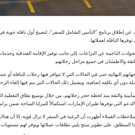
ن اليوم، عن إطلاق برنامج "التأمين الشامل للسفر"، لتصبح أول ناقلة جوية 
فرها الناقلة لعملائها.
حوادث الناجمة عن النزاعات، إلى جانب توفير الإقامة الفندقية وخدمات 
الثقة والاطمئنان في جميع مراحل رحلاتهم.
اتهم النهائية حتى في الحالات التي لا تتوافر فيها رحلات للناقلة أ
 دون أي تكلفة إضافية، ويشمل ذلك الحالات التي يتم فيها إلغاء الرح
مأنينة والثقة منذ لحظة حجز رحلاتهم، من خلال توسيع نطاق التغطية ا
م التي توفرها طيران الإمارات، استكمالاً للمزايا المتاحة ضمن برامج 
لاحظات العملاء أظهرت أن الرغبة في السفر لا تزال قوية، إلا أن هناك
 المنطلق، على تطوير منتج يلبي تطلعات عملائها ويوفر لهم مستويات أ