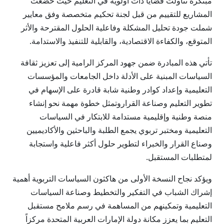
مبتكرة تناولت قضايا ذات أولوية في التعليم حيث خضعت
المشاريع للتقييم من قبل لجنة تحكيم متخصصة وفق معايير
شملت جودة تحليل المشكلة وفاعلية الحلول المقترحة والأثر
المتوقع، والكفاءة الاقتصادية، والقابلية للتنفيذ والاستدامة.
تأتي هذه المبادرة ضمن جهود المركز الرامية إلى تعزيز ثقافة
السياسات المبنية على الأدلة داخل الجامعات والمؤسسات
التعليمية وإعداد كوادر وطنية شابة قادرة على الإسهام في
تطوير التعليم وصناعة القراروتمثل خطوة مهمة نحو إنشاء
منصة وطنية وإقليمية مستدامة للابتكار في السياسات
التعليمية ومختبر تربوي يجمع الطلبة والباحثين والأكاديميين
وصناع القرار والخبراء لتطوير حلول أكثر فاعلية واستجابة
لمتطلبات المستقبل.
ويؤكد نجاح النسخة الأولى من هاكثون السياسات التربوية أهمية
إشراك الشباب في التفكير والتخطيط وصناعة السياسات
التعليمية وتمكينهم من المساهمة في رسم ملامح مستقبل
التعليم بما يعزز مكانة دولة الإمارات العربية المتحدة مركزاً