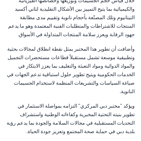
خلال قياس حجم الجسيمات وتوزيعها وخصائصها الفيزيائية
والكيميائية بما يتيح التمييز بين الأشكال التقليدية لثاني أكسيد
التيتانيوم وتلك المصنّعة بأحجام نانوية وتقييم مدى مطابقة
المنتجات للاشتراطات والمتطلبات الفنية المعتمدة وهو ما يدعم
جهود الرقابة ويعزز سلامة المنتجات المتداولة في الأسواق.
وأضافت أن تطوير هذا المختبر يمثل نقطة انطلاق لمجالات بحثية
وتطبيقية موسعة تشمل مستقبلاً قطاعات مستحضرات التجميل
والمواد الدوائية ومواد التعبئة والتغليف بما يعزز الابتكار في
الخدمات الحكومية ويتيح تطوير حلول استباقية تدعم الجهات في
صياغة السياسات والتشريعات المنظمة لاستخدام الجسيمات
النانوية.
ويؤكد "مختبر دبي المركزي" التزامه بمواصلة الاستثمار في
تطوير بنيته التحتية المخبرية وكفاءاته الوطنية واستشراف
التحديات المستقبلية في مجالات السلامة والجودة بما يدعم رؤية
بلدية دبي في حماية صحة المجتمع وتعزيز جودة الحياة.