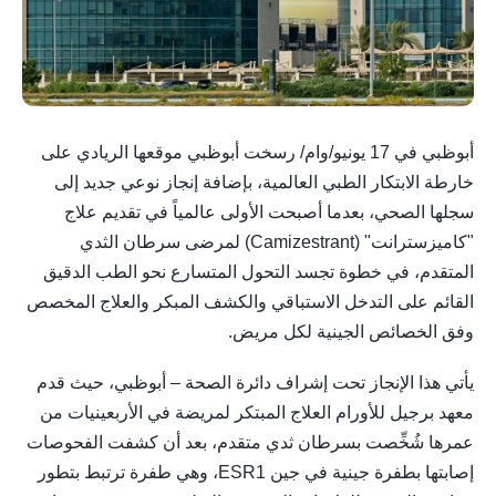
أبوظبي في 17 يونيو/وام/ رسخت أبوظبي موقعها الريادي على
خارطة الابتكار الطبي العالمية، بإضافة إنجاز نوعي جديد إلى
سجلها الصحي، بعدما أصبحت الأولى عالمياً في تقديم علاج
"كاميزسترانت" (Camizestrant) لمرضى سرطان الثدي
المتقدم، في خطوة تجسد التحول المتسارع نحو الطب الدقيق
القائم على التدخل الاستباقي والكشف المبكر والعلاج المخصص
وفق الخصائص الجينية لكل مريض.
يأتي هذا الإنجاز تحت إشراف دائرة الصحة – أبوظبي، حيث قدم
معهد برجيل للأورام العلاج المبتكر لمريضة في الأربعينيات من
عمرها شُخِّصت بسرطان ثدي متقدم، بعد أن كشفت الفحوصات
إصابتها بطفرة جينية في جين ESR1، وهي طفرة ترتبط بتطور