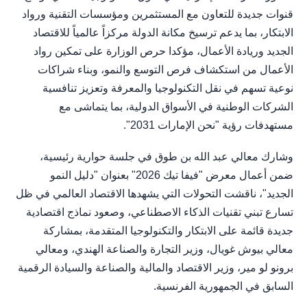
قنوات جديدة للتعاون مع المستثمرين ومؤسسات التقنية ورواد
الابتكار، بما يدعم ترسيخ مكانة الدولة مركزاً عالمياً للاقتصاد
الجديد وريادة الأعمال، مؤكدا حرص الوزارة على تمكين رواد
الأعمال من استكشاف فرص التوسع والنمو، وبناء شراكات
نوعية تسهم في نقل التكنولوجيا والمعرفة وتعزيز تنافسية
الشركات الوطنية في الأسواق الدولية، بما يتماشى مع
مستهدفات رؤية "نحن الإمارات 2031".
وشارك معالي عبد الله بن طوق في جلسة حوارية رئيسية،
ضمن أعمال معرض "فيفا تيك 2026" بعنوان "دليل النمو
الجديد"، ناقشت التحولات التي يشهدها الاقتصاد العالمي في ظل
تسارع تبني تقنيات الذكاء الاصطناعي، وصعود نماذج اقتصادية
جديدة قائمة على الابتكار والتكنولوجيا المتقدمة، بمشاركة
معالي بيوش غويال، وزير التجارة والصناعة الهندي، ومعالي
برونو لو مير، وزير الاقتصاد والمالية والصناعة والسيادة الرقمية
السابق في الجمهورية الفرنسية.