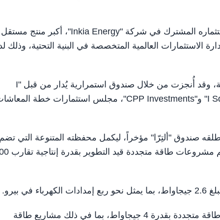
ميامي في 18 يونيو /وام/ أعلن صندوق "ألتِرّا" اليوم عن استثماره المشترك في شركة "Inkia Energy"، أكبر منتج مستقل
إلى جانب "I Squared Capital"، شركة إدارة الاستثمارات العالمية المتخصصة في البنية التحتية، وذلك
وتعد الصفقة أول استثمار مباشر لـ"ألتِرّا" في أمريكا اللاتينية، وقد أُنجزت من خلال صندوق استمرارية يُدار من قبل "I
Squared" وأُنشئ ضمن هيكل ملكية مشترك بين "I Squared" و"CPP Investments"، مجلس استثمارات خطة المعا
قه صندوق "ألتِرّا" مؤخراً، ليكمل محفظته المتنوعة التي تضم
أكثر من 30 استثماراً في الأسواق المتقدمة والنامية، وتدعم مشروعات طاق
ويتوقع أن تسهم المنصة، من خلال خطتها لتطوير مشاريع طاقة متجددة بقدرة 4 جيجاواط، بما في ذلك مشاريع طاقة