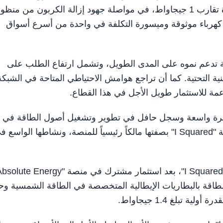
شمسية وطاقة رياح قيد التطوير على المدى القريب بقدرة تقارب 1 جيجاواط، في مواصلة جهود إزالة الكربون من م
ات كهرباء موثوقة وميسورة التكلفة في واحدة من أسرع أسواق
ة تدعم نموه على المدى الطويل، وتشمل ارتفاع الطلب على
بنية التحتية. كما أن تراجع هوامش الاحتياطي المتاحة في الشبكة
اعمة للاستثمار طويل الأجل في هذا القطاع.
"Inkia" فريق إداري يتمتع بخبرة واسعة وسجل حافل في تطوير وتشغيل أصول الطاقة في
المنطقة. كما يستفيد هذا التوسع من الخبرة الطويلة لشركة "I Squared" بصفتها مالكاً رئيسياً للمنصة، ونشاطها الواسع
طاقة بالبطاريات الإيطالية المتخصصة في الطاقة الشمسية وح
بلغ 1.4 جيجاواط.