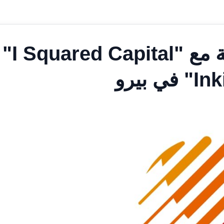
صندوق "ألتِرّا" يبرم شراكة مع "I Squared Capital"