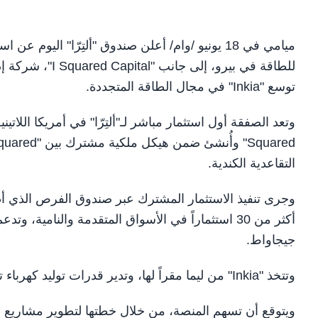
للطاقة في بيرو، 
توسع "Inkia" في مجال الطاقة المتجددة.
التقاعدية الكندية.
وجرى تنفيذ الاستثمار المشترك عبر صندوق الفرص الذي أطل
جيجاواط.
وتتخذ "Inkia" من ليما مقراً لها، وتدير قدرات توليد كهرباء تبلغ 2.6 جيجاواط، بما يمثل نحو ربع إمدادات الكهرباء في بيرو.