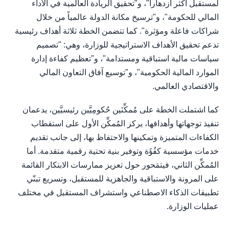
لمستقبل أكثر ازدهاراً"، و"تحقيق الريادة العالمية في الأداء
المالي للحكومة"، و"ترسيخ مكانة الدولة عالمياً من خلال
شراكات فاعلة ومؤثرة". كما تتضمن الخطة ثلاثة أهداف رئيسية
تدعم تحقيق الأهداف الاستراتيجية للوزارة، وهي: "تصميم
سياسات مالية استباقية ومستدامة"، و"تعظيم كفاءة إدارة
الموارد المالية الحكومية"، و"توسيع آفاق التعاون المالي
والاقتصادي العالمي.
كما اشتملت الخطة على مُمكِّنَين حُكومِيَّين رئيسيَّين، يدعمان
تنفيذ توجهاتها وأهدافها، يركز المُمكِّن الأول على استقطاب
الكفاءات المتميزة وتمكينها والاحتفاظ بها، إلى جانب تقديم
خدمات مؤسسية كفُؤَة وتوفير بنية تحتية رقمية متقدمة. أما
المُمكِّن الثاني، فيتمَحور حول تعزيز ممارسات الابتكار القائمة
على المرونة والاستباقية والجاهزية للمستقبل، وتسريع تبنّي
تطبيقات الذكاء الاصطناعي واستشراف المستقبل في مختلف
عمليات الوزارة.