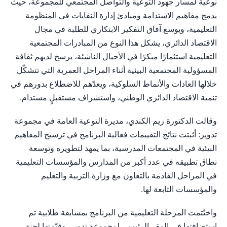
نوعية لمسار جهود التوعية والتواصل المجتمعي للمجموعة، حيث
يدمج مفاهيم الاستدامة ومبادئ إدارة النفايات في المنظومة
التعليمية، ويوسع آفاق التفكير الابتكاري للطلبة في مجال
الاقتصاد الدائري، يشكل هذا النوع من المبادرات المجتمعية
التعليمية استثمارًا مبكرًا في الأجيال الناشئة، يرسخ لديهم ثقافة
المسؤولية المجتمعية البيئية أثناء المراحل العمرية التي تتشكّل
خلالها العادات والأنماط السلوكية، ويعدّهم للاضطلاع بدورهم في
تنمية الاقتصاد الدائري الوطني، واستشراف مستقبلٍ مستدام.
وقالت الدكتورة ريم الكندي، مديرة التوعية العامة في مجموعة
تدوير: أثبتت نتائج التقييمات فعالية البرنامج في ترسيخ المفاهيم
البيئية في المجتمعات المدرسية، بما يمهد لتطويره وتوسعة
نطاق تطبيقه في عدد أكبر من المدارس والمؤسسات التعليمية
في المراحل القادمة بالتعاون مع وزارة التربية والتعليم
والمؤسسات التابعة لها.
واختُتمت المرحلة التعليمية من البرنامج بمسابقة طلابية تم
استضافتها في المقر الرئيسي لمجموعة تدوير، وقيّمتها لجنة