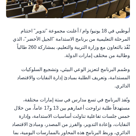
أبوظبي في 18 يونيو/ وام / أعلنت مجموعة "تدوير" اختتام
المرحلة التعليمية من برنامج الاستدامة "الجيل الأخضر"، الذي
نُفّذ بالتعاون مع وزارة التربية والتعليم، بمشاركة 260 طالباً
وطالبة من مختلف إمارات الدولة.
وصُمم البرنامج لتعزيز الوعي البيئي، وتشجيع السلوكيات
المستدامة، وتعريف الطلبة بمبادئ إدارة النفايات والاقتصاد
الدائري.
ونُفذ البرنامج في تسع مدارس في ستة إمارات مختلفة،
مستهدفاً طلبة تراوحت أعمارهم بين 13 و17 عاماً، من خلال
خمس جلسات تفاعلية تناولت أساسيات الاستدامة، وإدارة
النفايات، وإعادة التدوير، والفرز من المصدر، ومبادئ الاقتصاد
الدائري، وربط البرنامج هذه المحاور بالممارسات اليومية، بما