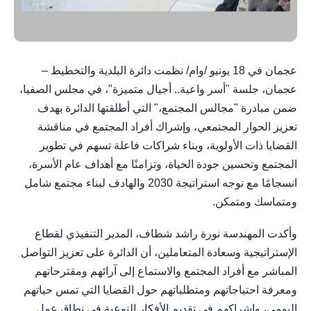
عجمان في 18 يونيو /وام/ نظمت دائرة البلدية والتخطيط –
عجمان، جلسة "أسر واعية.. أجيال متميزة"، في مجلس الصفيا،
ضمن مبادرة "مجالس المجتمع،" التي أطلقتها الدائرة بهدف
تعزيز الحوار المجتمعي، وإشراك أفراد المجتمع في مناقشة
القضايا ذات الأولوية، وبناء شراكات فاعلة تسهم في تطوير
المجتمع وتحسين جودة الحياة، وتزامنًا مع أهداف عام الأسرة،
انسجامًا مع توجه استراتيجة 2030 والهادف لبناء مجتمع شامل
ومتماسك ومتمكن.
وأكدت المهندسة نورة راشد شطاف، المدير التنفيذي لقطاع
الإستراتيجية وسعادة المتعاملين، أن الدائرة على تعزيز التواصل
المباشر مع أفراد المجتمع والاستماع إلى آرائهم ومقترحاتهم
ومعرفة احتياجاتهم ومتطلباتهم حول القضايا التي تمس حياتهم
اليومي، وإشراكهم في تقديم الأفكار النوعية في نطاق عمل