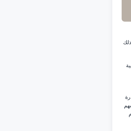
مة من المستحقات المالية المترتّبة عليهم، حتى نهاية عام 2026، وذلك
مية
رة
هم
م