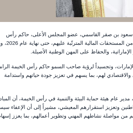
السمو الشيخ سعود بن صقر القاسمي، عضو المجلس الأعلى، حاكم رأس
الخيمة، بإعفاء الصيادين المواطنين في إمارة رأس الخي
ماراتية، والحفاظ على المهن الوطنية الأصيلة.
2 "عام الأسرة" في دولة الإمارات، وتجسيداً لرؤية صاحب السمو حاكم رأس الخيمة الرا
 والاقتصادي لهم، بما يسهم في تعزيز جودة حياتهم واستدامة
ر عام هيئة حماية البيئة والتنمية في رأس الخيمة، أن المباد
ين وتعزيز استقرارهم المعيشي، مشيراً إلى أن الإعفاء سيس
نهم من مواصلة نشاطهم المهني وتطوير أعمالهم، بما يعزز إسها