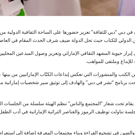
فة والفنون في دبي “دبي للثقافة” تعزيز حضورها على الساحة الثقافية الدول
لدولي للكتاب حيث تحل الدولة ضيف شرف الحدث المقام في العاصمة الصينية بكي
براز حيوية المشهد الثقافي الإماراتي وتعزيز وصول المبدعين المحليين إ
 للإبداع وملتقى للمواهب.
لكتب والمنشورات التي تعكس إبداعات الكتّاب الإماراتيين من بينها
ت برنامج “نشر في دبي” والهادف إلى توثيق سير شخصيات إماراتية مؤثر
ي يقام تحت شعار “المجتمع والناس” تنظم الهيئة سلسلة من الجلسات ا
 جلسة تناولت توظيف الرموز والعناصر التراثية الإماراتية في أدب الطفل
صين في تشجيع القراءة وبناء مجتمعات المعرفة إضافة إلى استعراض مبا