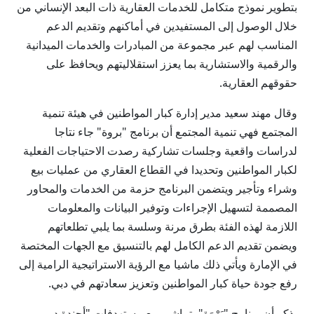
بتطوير نموذج متكامل للخدمات العقارية ذات البعد الإنساني من
خلال الوصول إلى المستفيدين في أماكنهم وتقديم الدعم
المناسب لهم عبر مجموعة من المبادرات والخدمات الميدانية
والرقمية والاستشارية بما يعزز استقلاليتهم ويحافظ على
حقوقهم العقارية.
وقال مهند سعيد مدير إدارة كبار المواطنين في هيئة تنمية
المجتمع فهي تنمية المجتمع أن برنامج "بروة" جاء نتاجا
لدراسات واقعية وجلسات تشاركية رصدت الاحتياجات الفعلية
لكبار المواطنين وتحديدا في القطاع العقاري من عمليات بيع
وشراء وتأجير ويتضمن البرنامج حزمة من الخدمات والمحاور
المصممة لتسهيل الإجراءات وتوفير البيانات والمعلومات
اللازمة لهذه الفئة بطرق مرنة وسلسة بما يلبي تطلعاتهم
ويضمن تقديم الدعم الكامل لهم بالتنسيق مع الجهات المختصة
في الإمارة ويأتي ذلك ماشيا مع الرؤية الاستراتيجية الرامية إلى
رفع جودة حياة كبار المواطنين وتعزيز سعادتهم في دبي.
يذكر أن برنامج "بَرْوَة" يتماشى مع مستهدفات "أجندة دبي