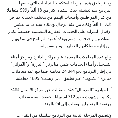
وجاء إطلاق هذه المرحلة استكمالاً للنجاحات التي حققها
البرنامج منذ تدشينه حيث استفاد أكثر من 18 ألفاً و599 متعاملا
من كبار المواطنين وأصحاب الهمم من مختلف خدماته بما في
ذلك 11 ألفاً و293 من فئة الرجال و7306 سيدات ما يعكس
الإقبال المتزايد على الخدمات العقارية المصممة خصيصاً لكبار
المواطنين وأصحاب الهمم ويؤكد أهمية البرنامج في تمكينهم
من إدارة ممتلكاتهم العقارية بيسر وسهولة.
وبلغ عدد المعاملات المقدمة عبر مراكز الدائرة ومراكز أمناء
التسجيل وأمناء الخدمات ضمن مبادرتي "البرزة" و"الكراني"
في إطار البرنامج نحو 24,844 معاملة فيما بلغ عدد معاملات
مبادرة "الكيتوب" عبر تطبيق "دبي ريست" 1895 معاملة.
أما مبادرة "المرسال" فقد استقبلت عبر مركز الاتصال 3484
مكالمة وشهدت تنفيذ 712 استبيانا وحققت نسبة سعادة
مرتفعة للمتعاملين وصلت إلى 94 بالمئة.
وتتضمن المرحلة الثانية من البرنامج سلسلة من اللقاءات