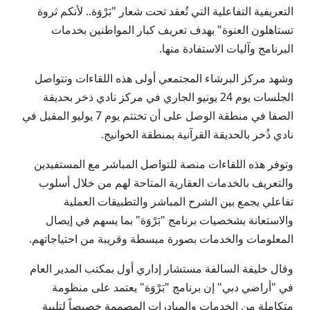
التعريفية التفاعلية التي تُعقد تحت شعار "بَرْوَة.. لأنكم ثروة
تستاهلون العنوة" بهدف تعريف كبار المواطنين بخدمات
البرنامج وآليات الاستفادة منها.
وشهد مركز البرشاء المجتمعي أولى هذه اللقاءات وتتواصل
الجلسات يوم 24 يونيو الجاري في مركز نادي ذخر بحديقة
الصفا في منطقة الوصل على أن تختتم يوم 7 يوليو المقبل في
نادي ذُخر بالحديقة القرآنية بمنطقة الخوانيج.
وتوفر هذه اللقاءات منصة للتواصل المباشر مع المستفيدين
والتعريف بالخدمات العقارية المتاحة لهم من خلال أسلوب
تفاعلي يجمع بين الشرح المباشر والتطبيقات العملية
والاستعانة بشخصيات برنامج "بَرْوَة" بما يسهم في إيصال
المعلومات والخدمات بصورة مبسطة وقريبة من احتياجاتهم.
وقال خليفة السالفة مستشار إداري أول بمكتب المدير العام
في "أراضي دبي" إن برنامج "بَرْوَة" يعتمد على منظومة
متكاملة من الخدمات والمبادرات المصممة خصيصاً لتلبية