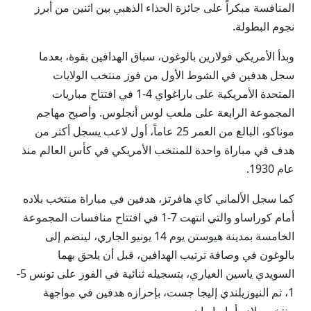
المنافسة مبكراً على جائزة الحذاء الذهبي بين اثنين من أبرز
نجوم البطولة.
وبدأ الأمريكي فولارين بالوغون، سباق الهدافين بقوة، بعدما
سجل هدفين في الشوط الأول من فوز منتخب الولايات
المتحدة الأمريكية على باراغواي 4-1 في افتتاح مباريات
المجموعة الرابعة على ملعب لوس أنجلوس. وأصبح مهاجم
موناكو، البالغ من العمر 25 عاماً، أول لاعب يسجل أكثر من
هدف في مباراة واحدة للمنتخب الأمريكي في كأس العالم منذ
عام 1930.
كما سجل الألماني كاي هافرتز، هدفين في مباراة منتخب بلاده
أمام كوراساو والتي انتهت 7-1 في افتتاح منافسات المجموعة
الخامسة بمدينة هيوستن يوم 14 يونيو الجاري، لينضم إلى
بالوغون في وصافة ترتيب الهدافين، قبل أن يلحق بهما
السويدي ياسين العياري، بتسجيله ثنائية في الفوز على تونس 5-
1، ثم النيوزيلندي إليجا جست، بإحرازه هدفين في مواجهة