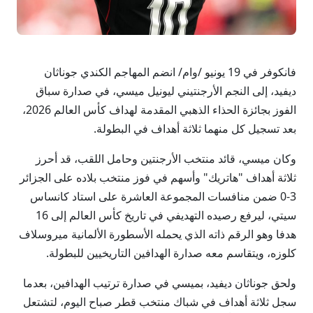
فانكوفر في 19 يونيو /وام/ انضم المهاجم الكندي جوناثان
ديفيد، إلى النجم الأرجنتيني ليونيل ميسي، في صدارة سباق
الفوز بجائزة الحذاء الذهبي المقدمة لهداف كأس العالم 2026،
بعد تسجيل كل منهما ثلاثة أهداف في البطولة.
وكان ميسي، قائد منتخب الأرجنتين وحامل اللقب، قد أحرز
ثلاثة أهداف "هاتريك" وأسهم في فوز منتخب بلاده على الجزائر
3-0 ضمن منافسات المجموعة العاشرة على استاد كانساس
سيتي، ليرفع رصيده التهديفي في تاريخ كأس العالم إلى 16
هدفا وهو الرقم ذاته الذي يحمله الأسطورة الألمانية ميروسلاف
كلوزه، ويتقاسم معه صدارة الهدافين التاريخيين للبطولة.
ولحق جوناثان ديفيد، بميسي في صدارة ترتيب الهدافين، بعدما
سجل ثلاثة أهداف في شباك منتخب قطر صباح اليوم، لتشتعل